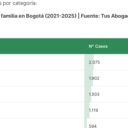
s por categoría:
de familia en Bogotá (2021-2025) | Fuente: Tus Abog
N° Casos
2.075
1.902
1.503
1.119
594