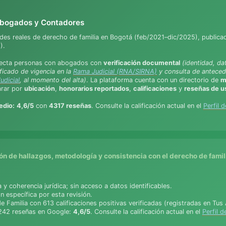
 Abogados y Contadores
udes reales de derecho de familia en Bogotá (feb/2021–dic/2025), public
).
ecta personas con abogados con
verificación documental
(identidad, da
ificado de vigencia en la
Rama Judicial (RNA/SIRNA)
y consulta de antecede
udicial
, al momento del alta)
. La plataforma cuenta con un directorio de
m
arar por
ubicación
,
honorarios reportados
,
calificaciones
y
reseñas de u
edio:
4,6/5
con
4317 reseñas
. Consulte la calificación actual en el
Perfil 
n de hallazgos, metodología y consistencia con el derecho de famil
a y coherencia jurídica; sin acceso a datos identificables.
 específica por esta revisión.
e Familia con 613 calificaciones positivas verificadas (registradas en T
y 242 reseñas en Google:
4,6/5
. Consulte la calificación actual en el
Perfil 