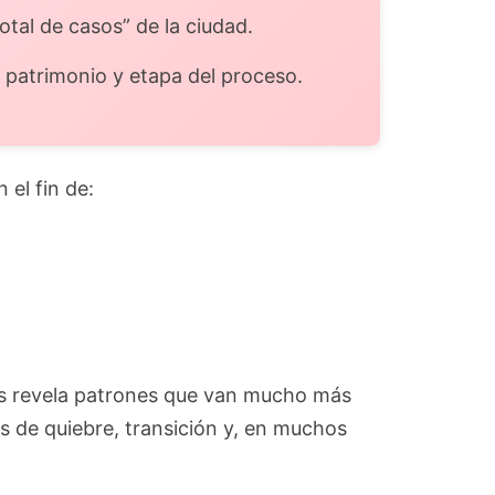
total de casos” de la ciudad.
 patrimonio y etapa del proceso.
n el fin de:
s revela patrones que van mucho más
s de quiebre, transición y, en muchos