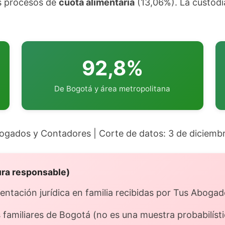
s procesos de
cuota alimentaria
(13,06%). La custodi
92,8%
De Bogotá y área metropolitana
bogados y Contadores | Corte de datos: 3 de diciemb
ura responsable)
rientación jurídica en familia recibidas por Tus Abog
 familiares de Bogotá (no es una muestra probabilísti