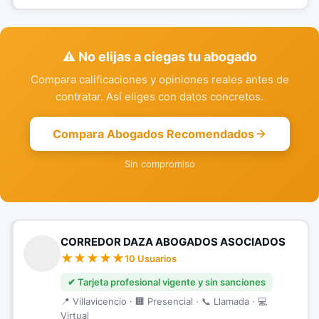
⚠️ No elijas a ciegas tu abogado
Compara calificaciones y opiniones reales antes de
contratar. Así eliges con datos concretos.
Compara Abogados Recomendados
Sin compromiso
CORREDOR DAZA ABOGADOS ASOCIADOS
10 Usuarios
✔ Tarjeta profesional vigente y sin sanciones
📍 Villavicencio · 🏢 Presencial · 📞 Llamada · 💻
Virtual