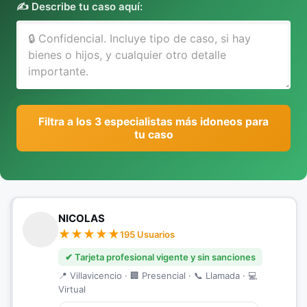
✍️ Describe tu caso aquí:
Filtra a los 3 especialistas más idoneos para
tu caso
NICOLAS
195 Usuarios
✔ Tarjeta profesional vigente y sin sanciones
📍 Villavicencio · 🏢 Presencial · 📞 Llamada · 💻
Virtual