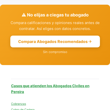
⚠️ No elijas a ciegas tu abogado
Compara calificaciones y opiniones reales antes de
contratar. Así eliges con datos concretos.
Compara Abogados Recomendados
Sin compromiso
Casos que atienden los Abogados Civiles en
Pereira
Cobranzas
Cobro de Cartera