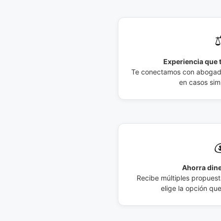
⚖
Experiencia que t
Te conectamos con abogados
en casos simi

Ahorra dine
Recibe múltiples propuesta
elige la opción qu