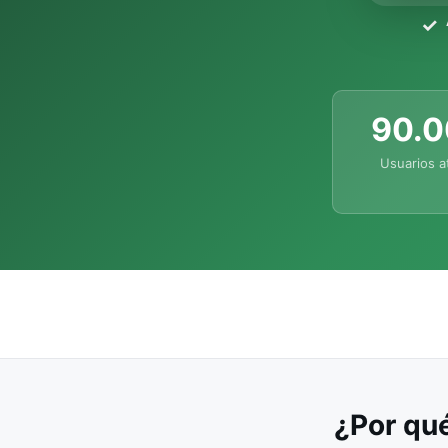
90.
Usuarios a
¿Por qué