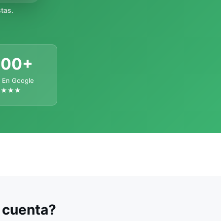
tas.
300+
 En Google
★★★★
u cuenta?