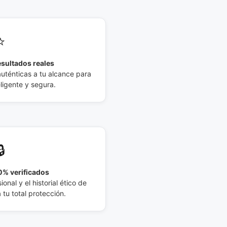
⭐
esultados reales
auténticas a tu alcance para
eligente y segura.
🔒
% verificados
ional y el historial ético de
tu total protección.