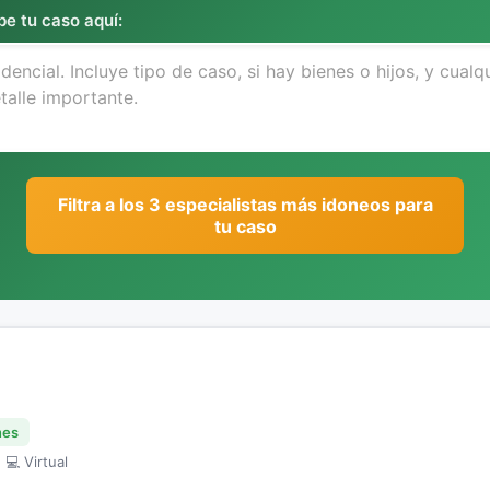
be tu caso aquí:
Filtra a los 3 especialistas más idoneos para
tu caso
nes
 💻 Virtual