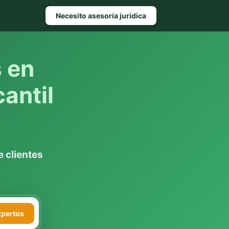
Necesito asesoría jurídica
s en
antil
 clientes
xpertos