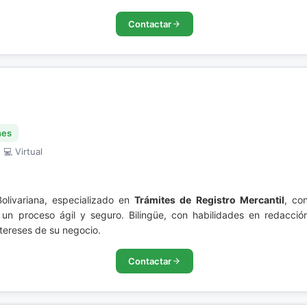
Contactar
nes
 💻 Virtual
Bolivariana, especializado en
Trámites de Registro Mercantil
, co
n proceso ágil y seguro. Bilingüe, con habilidades en redacció
ntereses de su negocio.
Contactar