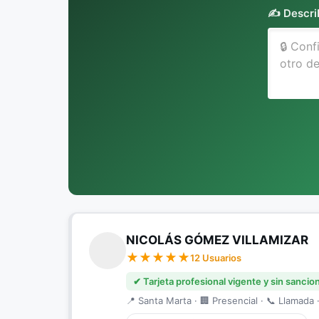
✍️ Descri
NICOLÁS GÓMEZ VILLAMIZAR
12 Usuarios
✔ Tarjeta profesional vigente y sin sancio
📍 Santa Marta · 🏢 Presencial · 📞 Llamada ·