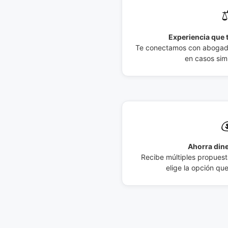
⚖
Experiencia que t
Te conectamos con abogados
en casos simi

Ahorra dine
Recibe múltiples propuesta
elige la opción qu