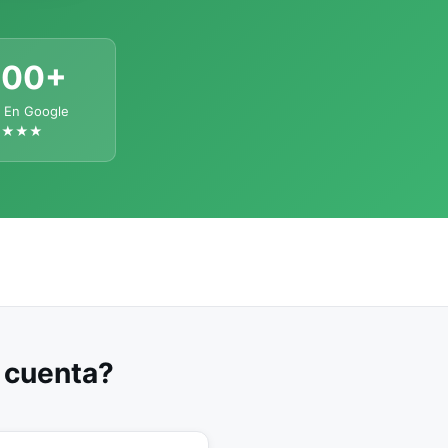
300+
 En Google
★★★★
u cuenta?