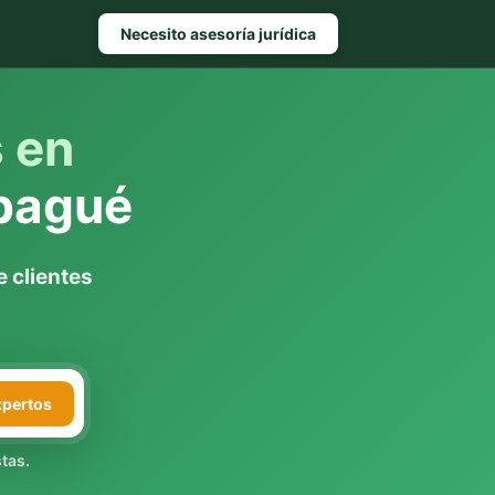
Necesito asesoría jurídica
s en
bagué
 clientes
xpertos
tas.