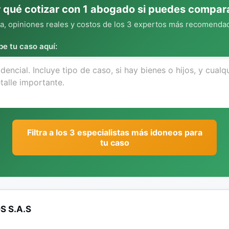
 qué cotizar con 1 abogado si puedes compar
, opiniones reales y costos de los 3 expertos más recomendad
be tu caso aquí:
Filtra a los 3 especialistas más idoneos para
tu caso
S S.A.S