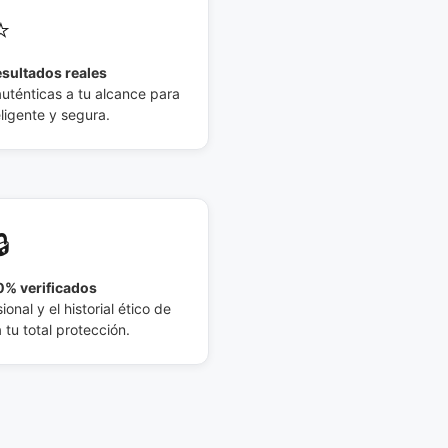
⭐
esultados reales
auténticas a tu alcance para
eligente y segura.
🔒
% verificados
ional y el historial ético de
tu total protección.