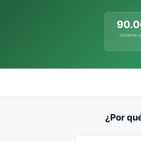
90.
Usuarios a
¿Por qué