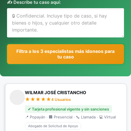
✍️ Describe tu caso aquí:
Filtra a los 3 especialistas más idoneos para
tu caso
WILMAR JOSÉ CRISTANCHO
4 Usuarios
✔ Tarjeta profesional vigente y sin sanciones
📍 Popayán · 🏢 Presencial · 📞 Llamada · 💻 Virtual
Abogado de Solicitud de Apoyo