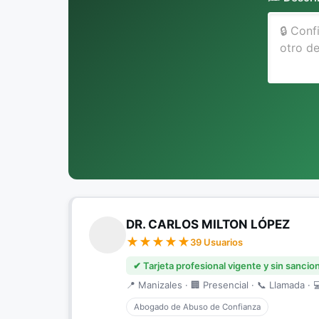
DR. CARLOS MILTON LÓPEZ
39 Usuarios
✔ Tarjeta profesional vigente y sin sancio
📍 Manizales · 🏢 Presencial · 📞 Llamada · 
Abogado de Abuso de Confianza