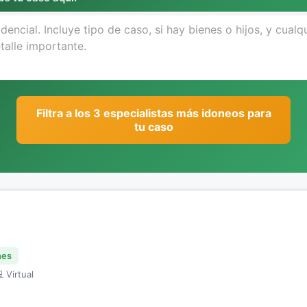
Filtra a los 3 especialistas más idoneos para
tu caso
nes
 Virtual