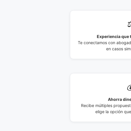
⚖
Experiencia que t
Te conectamos con abogados
en casos simi

Ahorra dine
Recibe múltiples propuesta
elige la opción qu