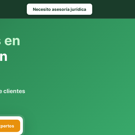
Necesito asesoría jurídica
s en
n
 clientes
xpertos