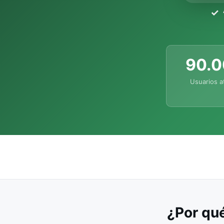
90.
Usuarios a
¿Por qué