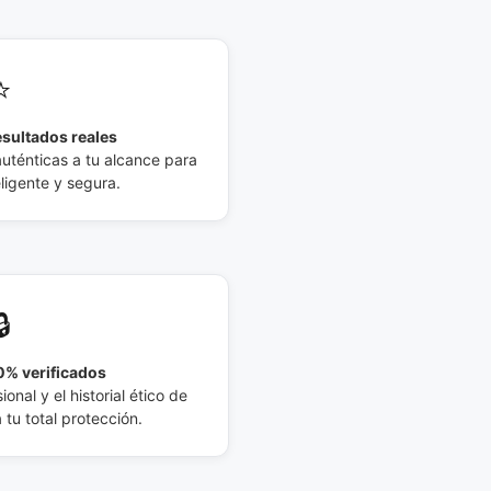
⭐
esultados reales
auténticas a tu alcance para
eligente y segura.
🔒
% verificados
ional y el historial ético de
tu total protección.