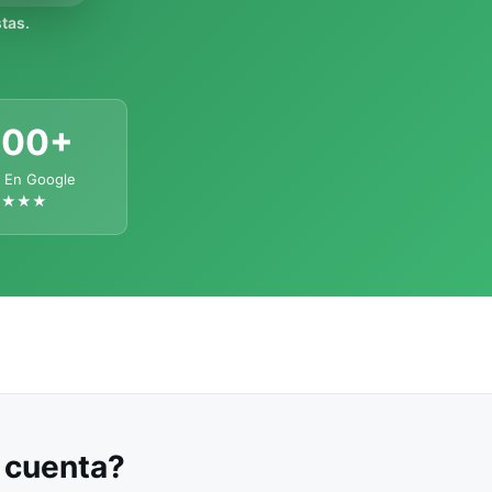
tas.
300+
 En Google
★★★★
u cuenta?