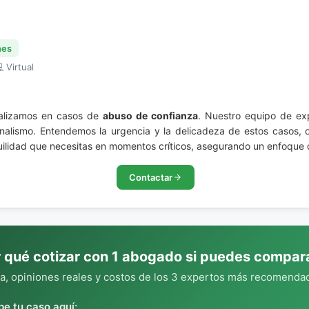
nes
 Virtual
ializamos en casos de
abuso de confianza
. Nuestro equipo de ex
onalismo. Entendemos la urgencia y la delicadeza de estos casos, o
quilidad que necesitas en momentos críticos, asegurando un enfoque
Contactar
 qué cotizar con 1 abogado si puedes compar
, opiniones reales y costos de los 3 expertos más recomendad
be tu caso aquí: