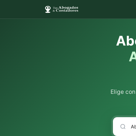
Ab
A
Elige co