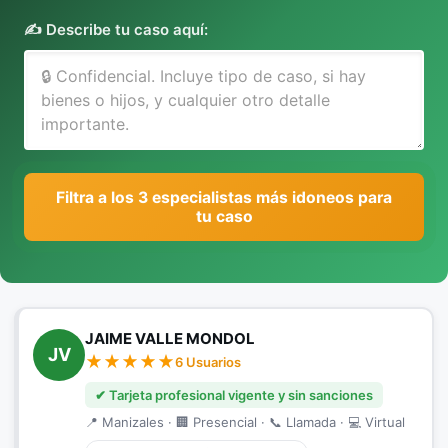
✍️ Describe tu caso aquí:
Filtra a los 3 especialistas más idoneos para
tu caso
JAIME VALLE MONDOL
JV
6 Usuarios
✔ Tarjeta profesional vigente y sin sanciones
📍 Manizales · 🏢 Presencial · 📞 Llamada · 💻 Virtual