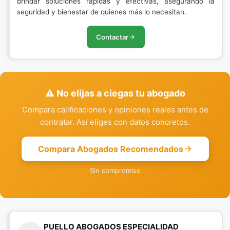
brindar soluciones rápidas y efectivas, asegurando la
seguridad y bienestar de quienes más lo necesitan.
Contactar
⚠️ No elijas a ciegas tu abogado
Compara calificaciones y opiniones reales antes de
contratar. Así eliges con datos concretos.
Compara Abogados Recomendados
Sin compromiso
PUELLO ABOGADOS ESPECIALIDAD