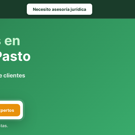
Necesito asesoría jurídica
s en
Pasto
 clientes
xpertos
tas.