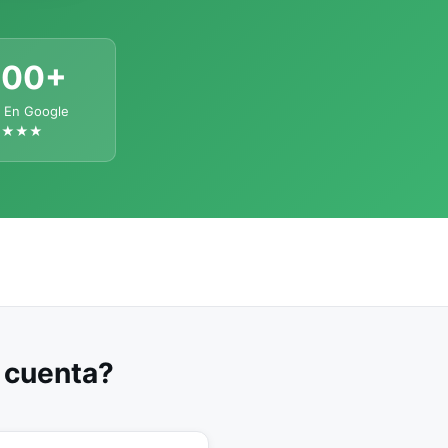
300+
 En Google
★★★★
u cuenta?