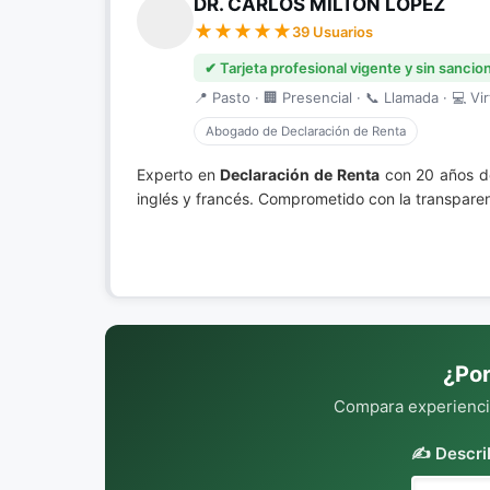
DR. CARLOS MILTON LÓPEZ
39 Usuarios
✔ Tarjeta profesional vigente y sin sancio
📍 Pasto · 🏢 Presencial · 📞 Llamada · 💻 Vir
Abogado de Declaración de Renta
Experto en
Declaración de Renta
con 20 años de
inglés y francés. Comprometido con la transparen
¿Por
Compara experiencia
✍️ Descri