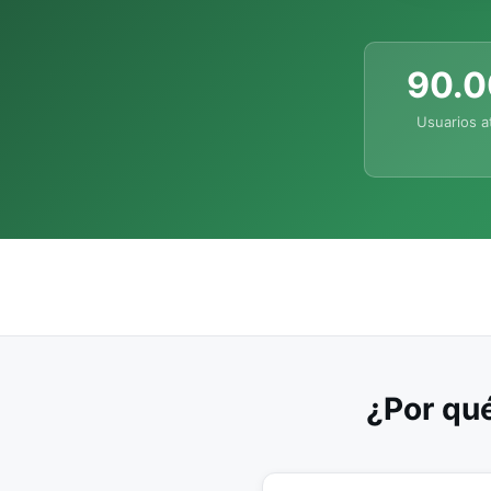
90.
Usuarios a
¿Por qué