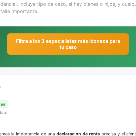
Filtra a los 3 especialistas más idoneos para
tu caso
S
nes
tual
os la importancia de una
declaración de renta
precisa y eficient