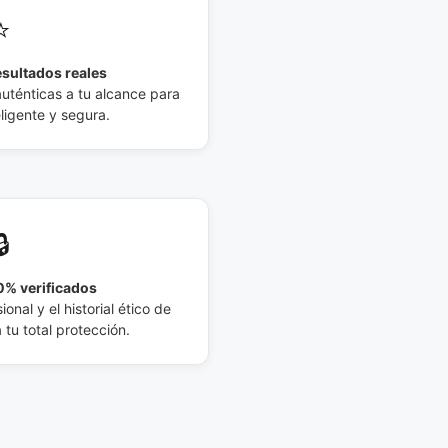
⭐
esultados reales
auténticas a tu alcance para
eligente y segura.
🔒
% verificados
ional y el historial ético de
tu total protección.