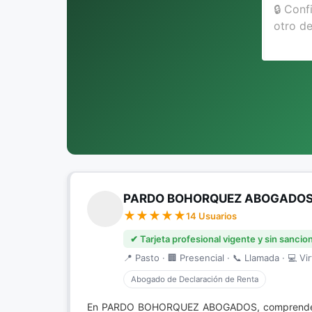
PARDO BOHORQUEZ ABOGADO
14 Usuarios
✔ Tarjeta profesional vigente y sin sancio
📍 Pasto · 🏢 Presencial · 📞 Llamada · 💻 Vir
Abogado de Declaración de Renta
En PARDO BOHORQUEZ ABOGADOS, comprendem