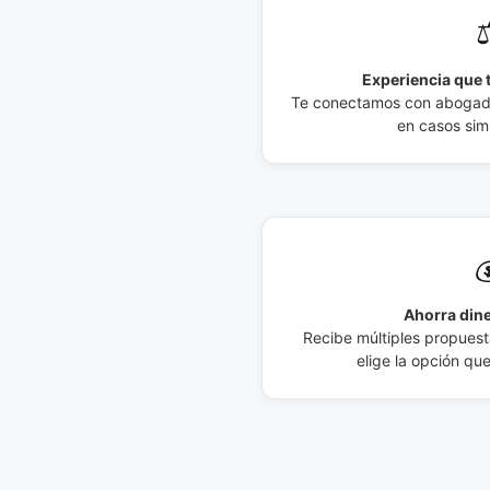
⚖
Experiencia que t
Te conectamos con abogados
en casos simi

Ahorra dine
Recibe múltiples propuesta
elige la opción qu