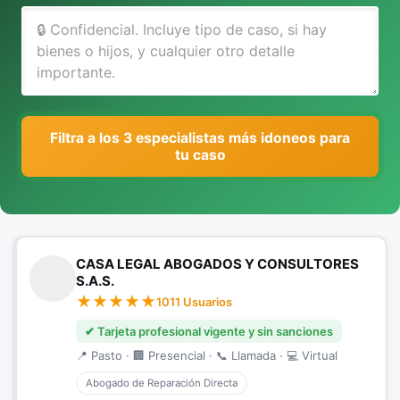
Filtra a los 3 especialistas más idoneos para
tu caso
CASA LEGAL ABOGADOS Y CONSULTORES
S.A.S.
1011 Usuarios
✔ Tarjeta profesional vigente y sin sanciones
📍 Pasto · 🏢 Presencial · 📞 Llamada · 💻 Virtual
Abogado de Reparación Directa