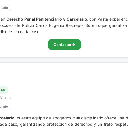
lario
a en
Derecho Penal Penitenciario y Carcelario
, con vasta experienc
scuela de Policía Carlos Eugenio Restrepo. Su enfoque garantiza
clientes en cada caso.
Contactar
nes
Virtual
lario
rcelario
, nuestro equipo de abogados multidisciplinario ofrece un
cada caso, garantizando protección de derechos y un trato respet