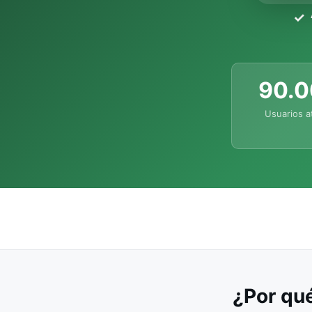
90.
Usuarios a
¿Por qué