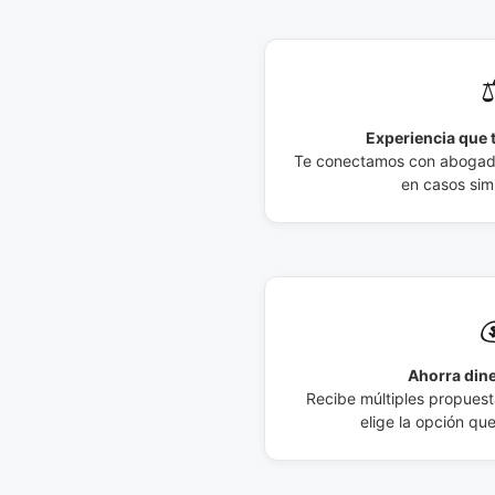
⚖
Experiencia que t
Te conectamos con abogados
en casos simi

Ahorra dine
Recibe múltiples propuesta
elige la opción qu