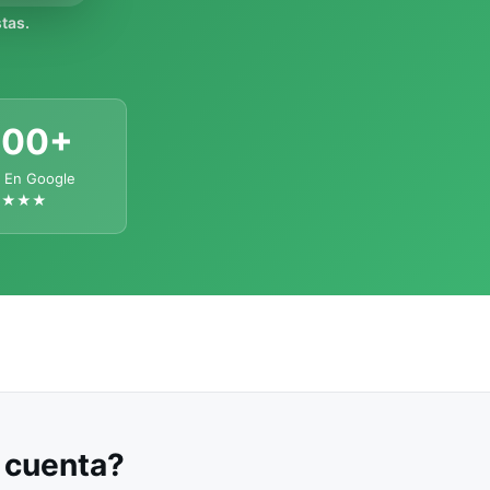
tas.
300+
 En Google
★★★★
u cuenta?