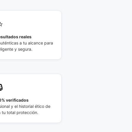
⭐
esultados reales
auténticas a tu alcance para
eligente y segura.
🔒
% verificados
ional y el historial ético de
tu total protección.