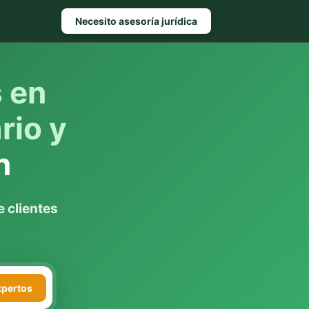
Necesito asesoría jurídica
s en
rio y
n
 clientes
xpertos