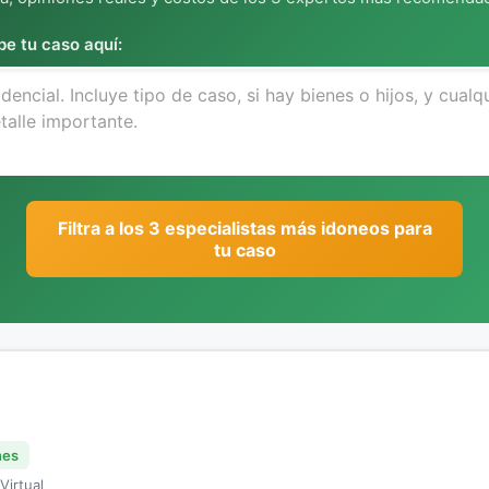
be tu caso aquí:
Filtra a los 3 especialistas más idoneos para
tu caso
nes
Virtual