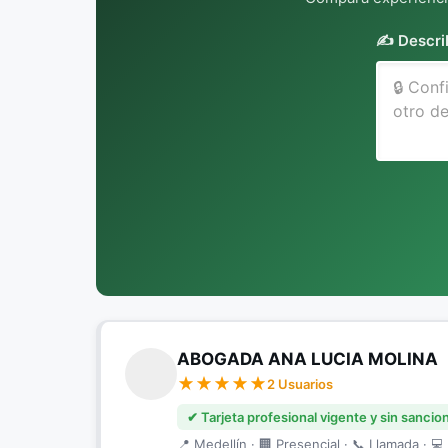
✍️ Descri
ABOGADA ANA LUCIA MOLINA
2 Usuarios
✔ Tarjeta profesional vigente y sin sancio
📍 Medellín · 🏢 Presencial · 📞 Llamada · 💻 