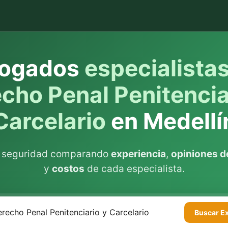
ogados
especialista
cho Penal Penitencia
Carcelario
en Medellí
n seguridad comparando
experiencia
,
opiniones de
y
costos
de cada especialista.
Buscar
E