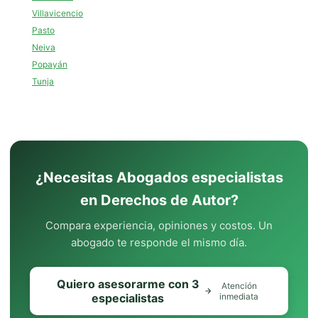
Villavicencio
Pasto
Neiva
Popayán
Tunja
¿Necesitas Abogados especialistas
en Derechos de Autor?
Compara experiencia, opiniones y costos. Un
abogado te responde el mismo día.
Quiero asesorarme con 3
Atención
especialistas
inmediata