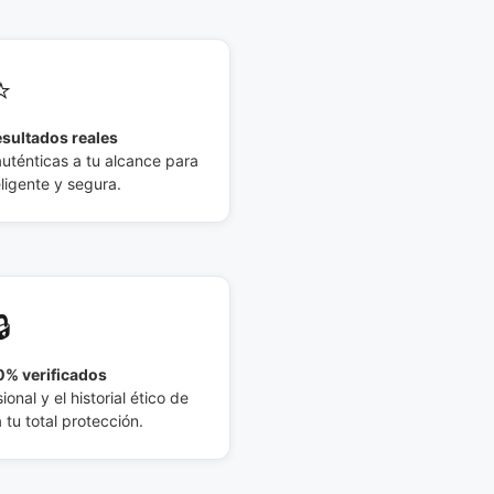
⭐
esultados reales
auténticas a tu alcance para
eligente y segura.
🔒
% verificados
ional y el historial ético de
tu total protección.