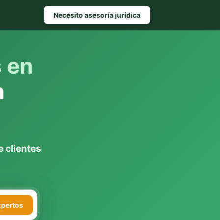
Necesito asesoría jurídica
s en
n
 clientes
xpertos