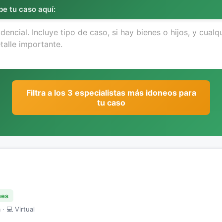
be tu caso aquí:
Filtra a los 3 especialistas más idoneos para
tu caso
nes
· 💻 Virtual