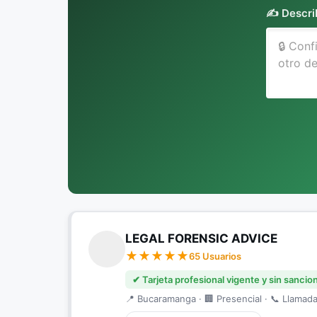
✍️ Descri
LEGAL FORENSIC ADVICE
65 Usuarios
✔ Tarjeta profesional vigente y sin sancio
📍 Bucaramanga · 🏢 Presencial · 📞 Llamada 