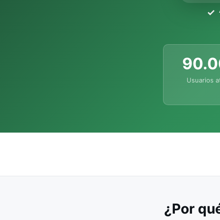
90.
Usuarios a
¿Por qué