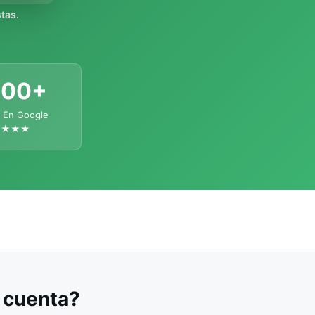
tas.
300+
 En Google
★★★★
u cuenta?