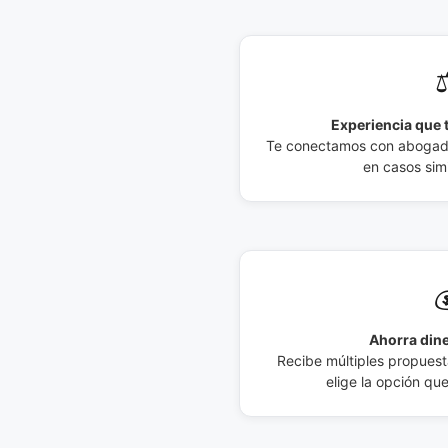
⚖
Experiencia que t
Te conectamos con abogados
en casos simi

Ahorra dine
Recibe múltiples propuesta
elige la opción qu