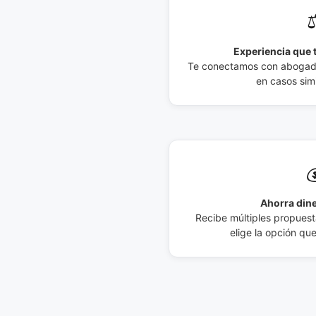
⚖
Experiencia que t
Te conectamos con abogados
en casos simi

Ahorra dine
Recibe múltiples propuesta
elige la opción qu