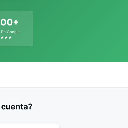
300+
 En Google
★★★★
u cuenta?