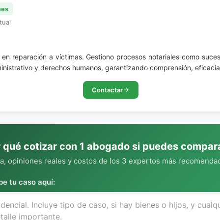
nes
tual
 en reparación a víctimas. Gestiono procesos notariales como suces
administrativo y derechos humanos, garantizando comprensión, eficac
Contactar
 qué cotizar con 1 abogado si puedes compar
, opiniones reales y costos de los 3 expertos más recomendad
be tu caso aquí: