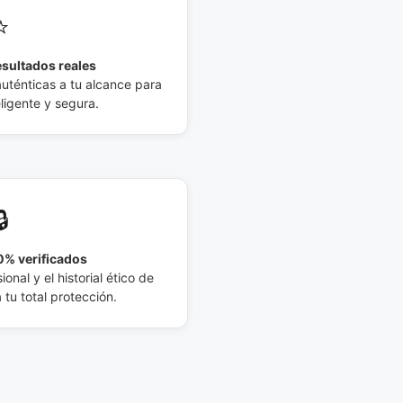
⭐
esultados reales
auténticas a tu alcance para
eligente y segura.
🔒
% verificados
ional y el historial ético de
tu total protección.