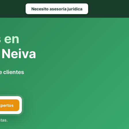
Necesito asesoría jurídica
s en
 Neiva
 clientes
xpertos
tas.