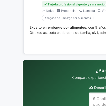
✔ Tarjeta profesional vigente y sin sancio
📍 Neiva · 🏢 Presencial · 📞 Llamada · 💻 Vir
Abogado de Embargo por Alimentos
Experto en
embargo por alimentos
, con 5 años
Ofrezco asesoría en derecho de familia, civil, 
¿Por
Compara experiencia
✍️ Descri