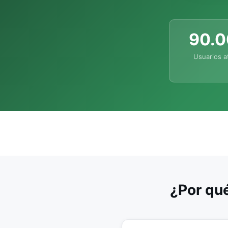
90.
Usuarios a
¿Por qué