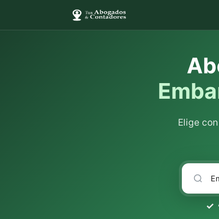
Ab
Embar
Elige co