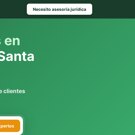
Necesito asesoría jurídica
s en
Santa
 clientes
xpertos