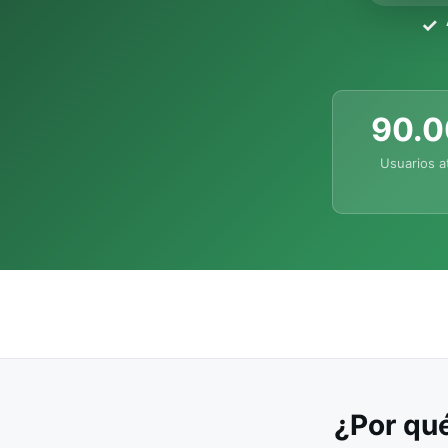
90.
Usuarios a
¿Por qué