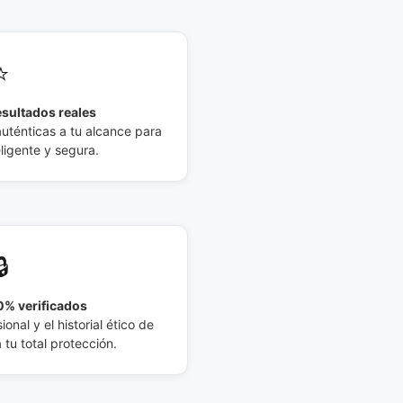
⭐
esultados reales
auténticas a tu alcance para
eligente y segura.
🔒
% verificados
ional y el historial ético de
tu total protección.