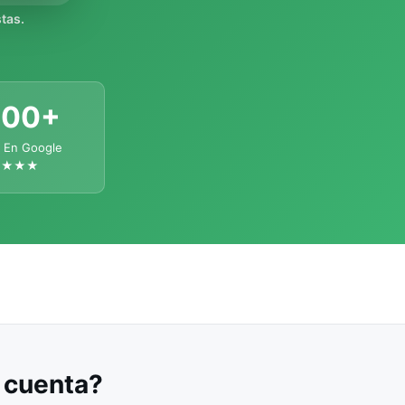
tas.
300+
 En Google
★★★★
u cuenta?