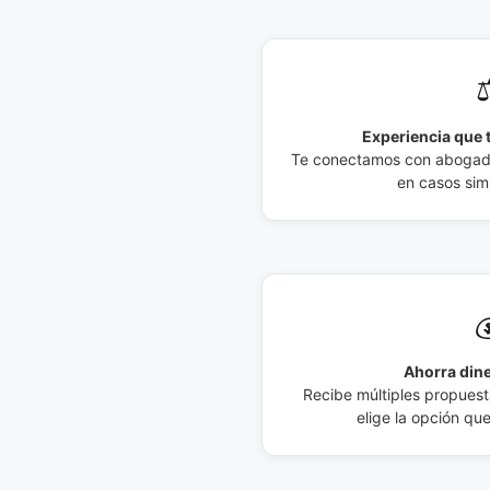
⚖
Experiencia que t
Te conectamos con abogados
en casos simi

Ahorra dine
Recibe múltiples propuesta
elige la opción qu