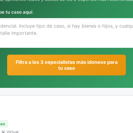
be tu caso aquí:
Filtra a los 3 especialistas más idoneos para
tu caso
nes
 💻 Virtual