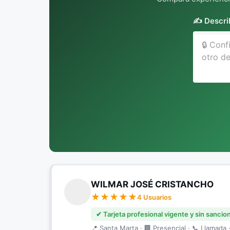
✍️ Descri
WILMAR JOSÉ CRISTANCHO
4 Usuarios
✔ Tarjeta profesional vigente y sin sancio
📍 Santa Marta · 🏢 Presencial · 📞 Llamada ·