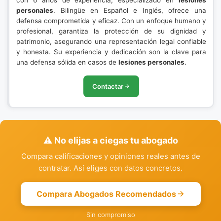
con 6 años de experiencia, especializado en
lesiones
personales
. Bilingüe en Español e Inglés, ofrece una
defensa comprometida y eficaz. Con un enfoque humano y
profesional, garantiza la protección de su dignidad y
patrimonio, asegurando una representación legal confiable
y honesta. Su experiencia y dedicación son la clave para
una defensa sólida en casos de
lesiones personales
.
Contactar
⚠️ No elijas a ciegas tu abogado
Compara calificaciones y opiniones reales antes de
contratar. Así eliges con datos concretos.
Compara Abogados Recomendados
Sin compromiso