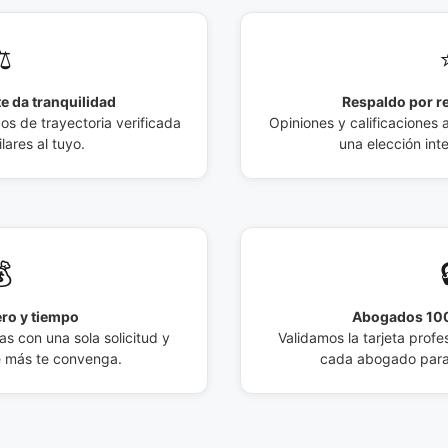
️
e da tranquilidad
Respaldo por r
 de trayectoria verificada
Opiniones y calificaciones 
lares al tuyo.
una elección int

ro y tiempo
Abogados 100
s con una sola solicitud y
Validamos la tarjeta profes
e más te convenga.
cada abogado para 