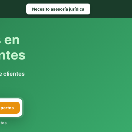
Necesito asesoría jurídica
s en
ntes
 clientes
xpertos
tas.