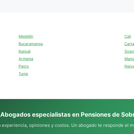
Medellín
Cali
Bucaramanga
Cart
Ibagué
Soac
Armenia
Mani
Pasto
Neiv
Tunja
 Abogados especialistas en Pensiones de Sobr
experiencia, opiniones y costos. Un abogado te responde el m