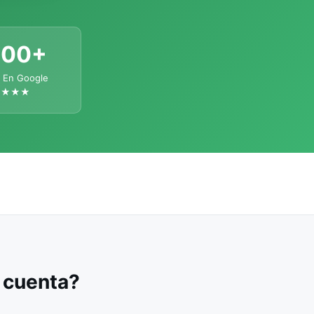
300+
 En Google
★★★★
u cuenta?