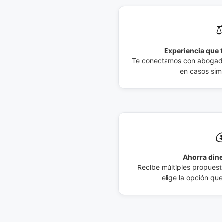
⚖
Experiencia que t
Te conectamos con abogados
en casos simi

Ahorra dine
Recibe múltiples propuesta
elige la opción qu