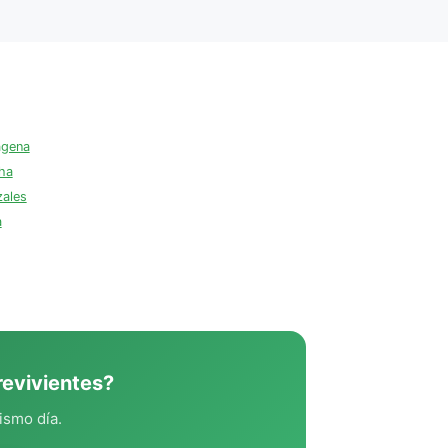
agena
ha
zales
a
evivientes?
ismo día.