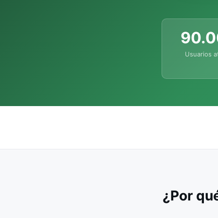
90.
Usuarios a
¿Por qué