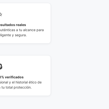
⭐
esultados reales
auténticas a tu alcance para
eligente y segura.
🔒
% verificados
ional y el historial ético de
tu total protección.