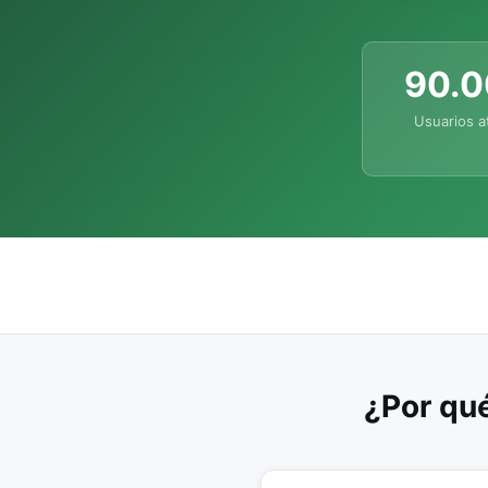
90.
Usuarios a
¿Por qué