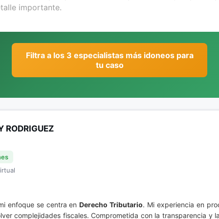
Filtra a los 3 especialistas más idoneos para
tu caso
Y RODRIGUEZ
nes
irtual
, mi enfoque se centra en
Derecho Tributario
. Mi experiencia en pro
lver complejidades fiscales. Comprometida con la transparencia y la