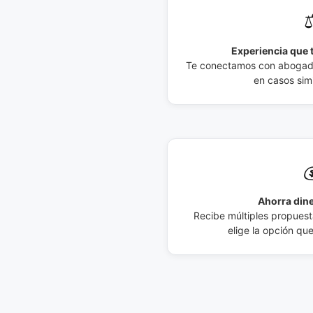
⚖
Experiencia que t
Te conectamos con abogados
en casos simi

Ahorra dine
Recibe múltiples propuesta
elige la opción qu