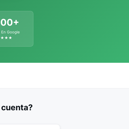
300+
 En Google
★★★★
u cuenta?