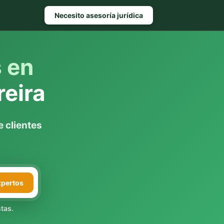
Necesito asesoría jurídica
s en
reira
 clientes
xpertos
tas.