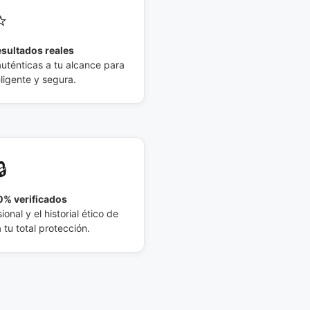
⭐
esultados reales
auténticas a tu alcance para
eligente y segura.
🔒
% verificados
ional y el historial ético de
tu total protección.