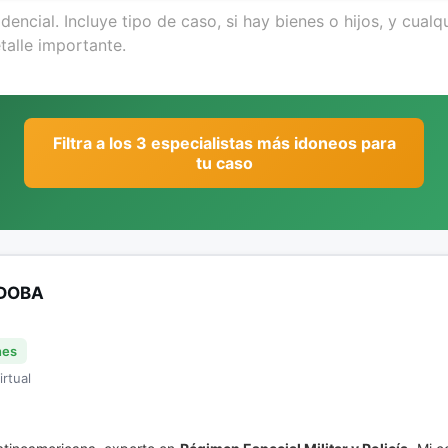
Filtra a los 3 especialistas más idoneos para
tu caso
RDOBA
nes
irtual