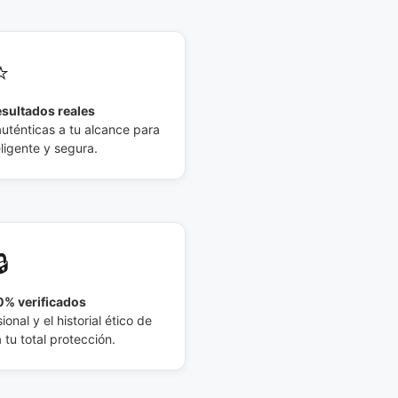
⭐
esultados reales
auténticas a tu alcance para
eligente y segura.
🔒
% verificados
ional y el historial ético de
tu total protección.