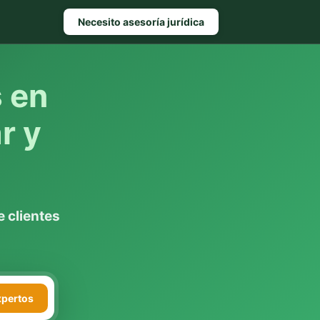
Necesito asesoría jurídica
s en
r y
 clientes
xpertos