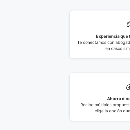
⚖
Experiencia que t
Te conectamos con abogados
en casos simi

Ahorra dine
Recibe múltiples propuesta
elige la opción qu