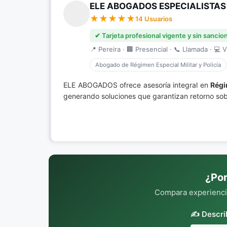
ELE ABOGADOS ESPECIALISTAS
14 Usuarios
✔ Tarjeta profesional vigente y sin sancio
📍 Pereira · 🏢 Presencial · 📞 Llamada · 💻 V
Abogado de Régimen Especial Militar y Policía
ELE ABOGADOS ofrece asesoría integral en
Régi
generando soluciones que garantizan retorno sobr
¿Por
Compara experiencia
✍️ Descri