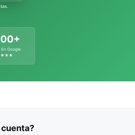
tas.
300+
 En Google
★★★★
u cuenta?