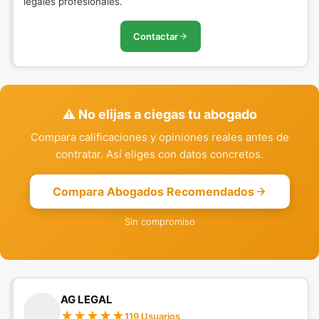
legales profesionales.
Contactar
⚠️ No elijas a ciegas tu abogado
Compara calificaciones y opiniones reales antes de
contratar. Así eliges con datos concretos.
Compara Abogados Recomendados
Sin compromiso
AG LEGAL
119 Usuarios