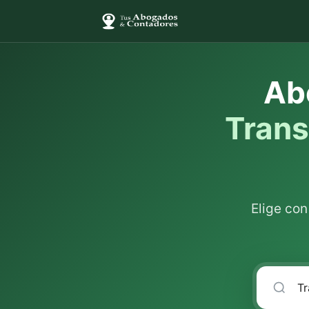
Ab
Tran
Elige co