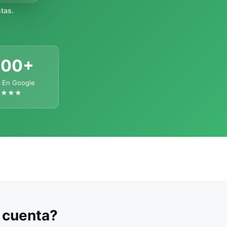
tas.
300+
 En Google
★★★★
u cuenta?