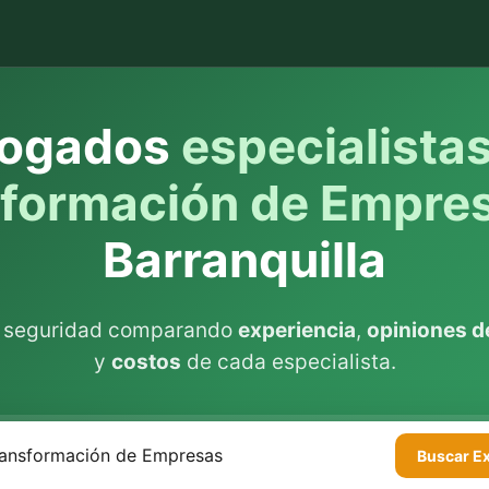
ogados
especialista
sformación de Empre
Barranquilla
n seguridad comparando
experiencia
,
opiniones de
y
costos
de cada especialista.
Buscar
E