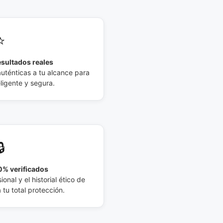
⭐
esultados reales
auténticas a tu alcance para
eligente y segura.
🔒
% verificados
ional y el historial ético de
tu total protección.