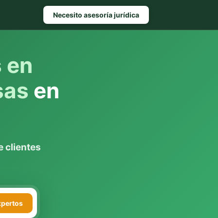
Necesito asesoría jurídica
s en
sas
en
 clientes
xpertos