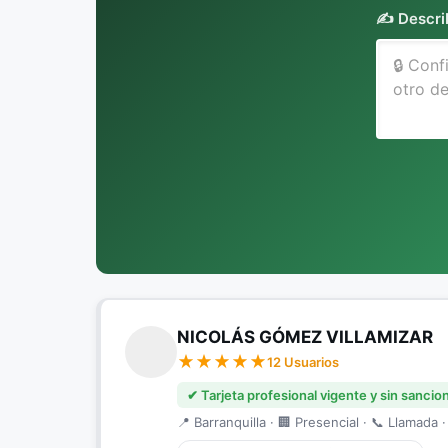
✍️ Descri
NICOLÁS GÓMEZ VILLAMIZAR
12 Usuarios
✔ Tarjeta profesional vigente y sin sancio
📍 Barranquilla · 🏢 Presencial · 📞 Llamada ·