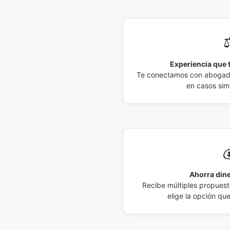
⚖
Experiencia que t
Te conectamos con abogados
en casos simi

Ahorra dine
Recibe múltiples propuesta
elige la opción qu