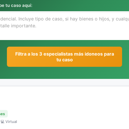
be tu caso aquí:
Filtra a los 3 especialistas más idoneos para
tu caso
nes
 💻 Virtual