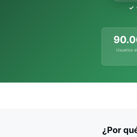
90.
Usuarios a
¿Por qué