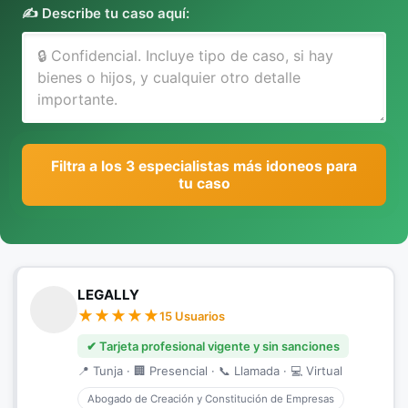
✍️ Describe tu caso aquí:
Filtra a los 3 especialistas más idoneos para
tu caso
LEGALLY
15 Usuarios
✔ Tarjeta profesional vigente y sin sanciones
📍 Tunja · 🏢 Presencial · 📞 Llamada · 💻 Virtual
Abogado de Creación y Constitución de Empresas