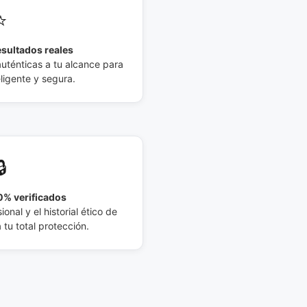
⭐
esultados reales
auténticas a tu alcance para
eligente y segura.
🔒
% verificados
ional y el historial ético de
tu total protección.