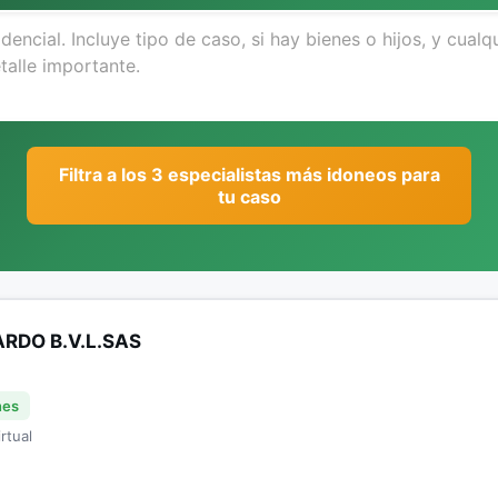
Filtra a los 3 especialistas más idoneos para
tu caso
RDO B.V.L.SAS
nes
rtual