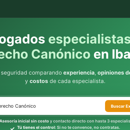
ogados
especialista
echo Canónico
en Ib
n seguridad comparando
experiencia
,
opiniones de
y
costos
de cada especialista.
Buscar
E
Asesoría inicial sin costo
y contacto directo con hasta 3 especialis
Tú tienes el control:
Si no te convence, no contratas.