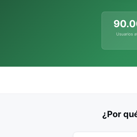
90.
Usuarios a
¿Por qué