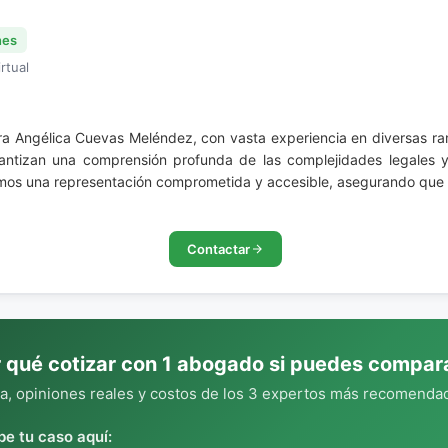
nes
rtual
ndra Angélica Cuevas Meléndez, con vasta experiencia en diversas r
rantizan una comprensión profunda de las complejidades legales 
emos una representación comprometida y accesible, asegurando que c
Contactar
 qué cotizar con 1 abogado si puedes compar
, opiniones reales y costos de los 3 expertos más recomendad
be tu caso aquí: