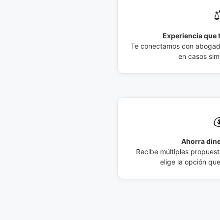
⚖
Experiencia que t
Te conectamos con abogados
en casos simi

Ahorra dine
Recibe múltiples propuesta
elige la opción qu