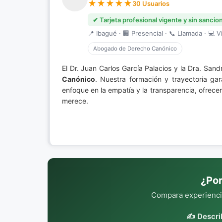
30 Usuarios
✔ Tarjeta profesional vigente y sin sancio
📍 Ibagué · 🏢 Presencial · 📞 Llamada · 💻 Vi
Abogado de Derecho Canónico
El Dr. Juan Carlos García Palacios y la Dra. Sa
Canónico
. Nuestra formación y trayectoria ga
enfoque en la empatía y la transparencia, ofrec
merece.
¿Por
Compara experiencia
✍️ Descri