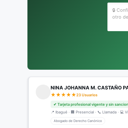
NINA JOHANNA M. CASTAÑO PA
23 Usuarios
✔ Tarjeta profesional vigente y sin sancio
📍 Ibagué · 🏢 Presencial · 📞 Llamada · 💻 Vi
Abogado de Derecho Canónico