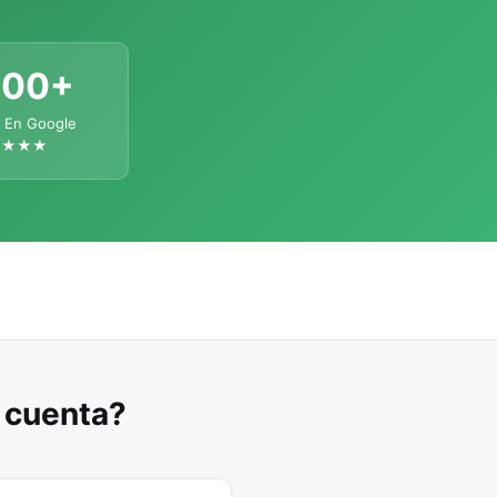
300+
 En Google
★★★★
u cuenta?