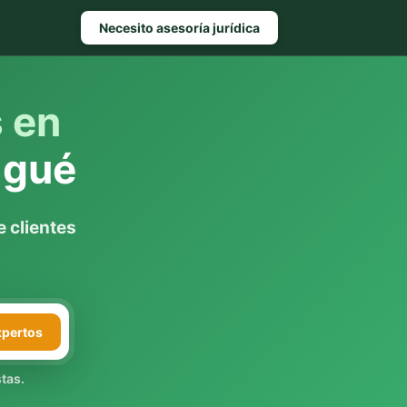
Necesito asesoría jurídica
s en
agué
 clientes
xpertos
tas.