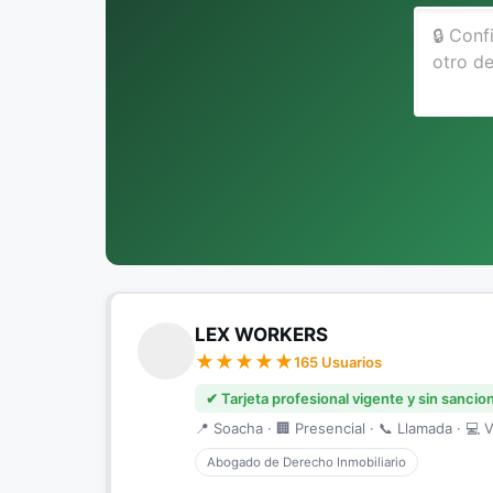
LEX WORKERS
165 Usuarios
✔ Tarjeta profesional vigente y sin sancio
📍 Soacha · 🏢 Presencial · 📞 Llamada · 💻 V
Abogado de Derecho Inmobiliario