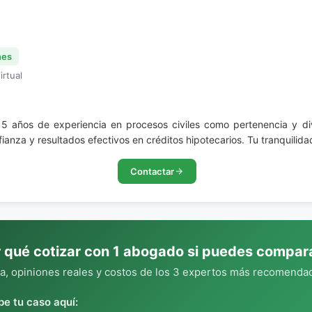
nes
irtual
 años de experiencia en procesos civiles como pertenencia y div
fianza y resultados efectivos en créditos hipotecarios. Tu tranquilida
Contactar
 qué cotizar con 1 abogado si puedes compar
, opiniones reales y costos de los 3 expertos más recomendad
be tu caso aquí: