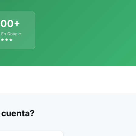
300+
 En Google
★★★★
u cuenta?