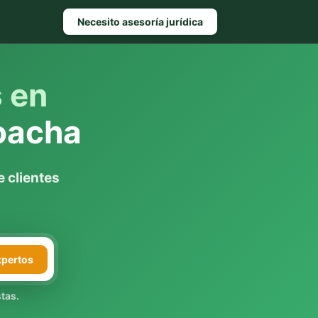
Necesito asesoría jurídica
s en
oacha
 clientes
xpertos
tas.