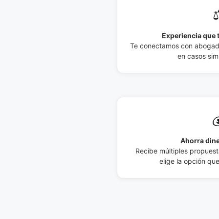
⚖
Experiencia que t
Te conectamos con abogados
en casos simi

Ahorra dine
Recibe múltiples propuesta
elige la opción qu