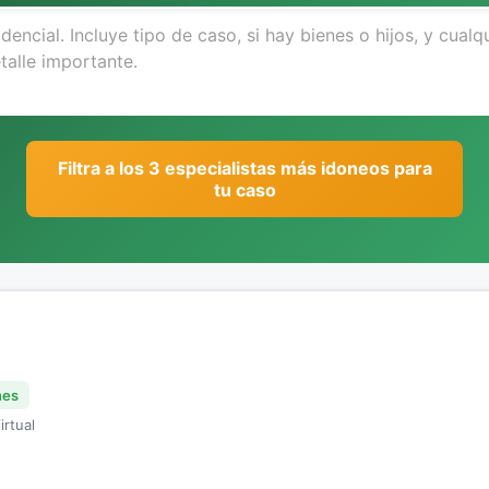
Filtra a los 3 especialistas más idoneos para
tu caso
nes
irtual