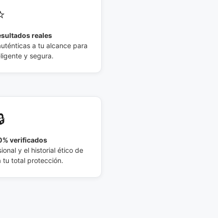
⭐
esultados reales
auténticas a tu alcance para
eligente y segura.
🔒
% verificados
ional y el historial ético de
tu total protección.