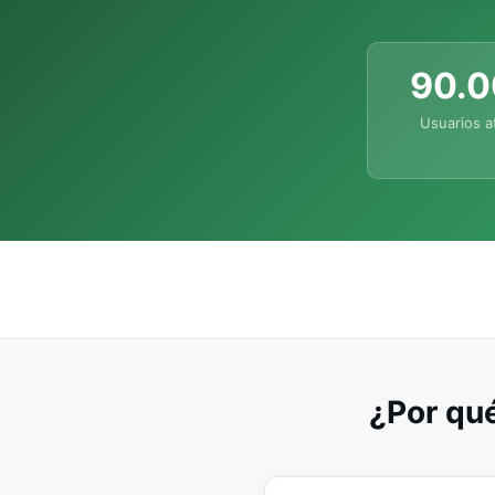
90.
Usuarios a
¿Por qué