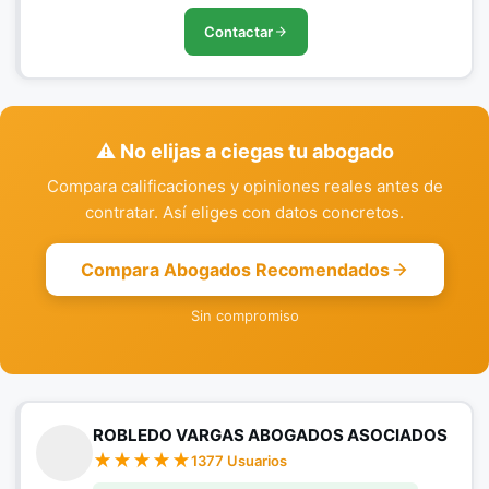
Contactar
⚠️ No elijas a ciegas tu abogado
Compara calificaciones y opiniones reales antes de
contratar. Así eliges con datos concretos.
Compara Abogados Recomendados
Sin compromiso
ROBLEDO VARGAS ABOGADOS ASOCIADOS
1377 Usuarios