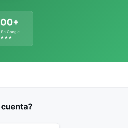
300+
 En Google
★★★★
u cuenta?