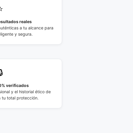
⭐
esultados reales
auténticas a tu alcance para
eligente y segura.
🔒
% verificados
ional y el historial ético de
tu total protección.