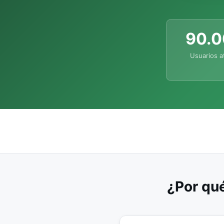
90.
Usuarios a
¿Por qué