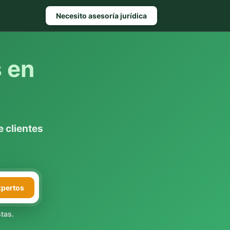
Necesito asesoría jurídica
s en
a
 clientes
xpertos
tas.