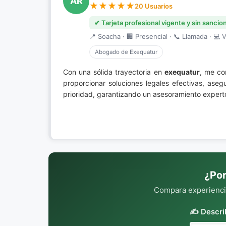
AR
20 Usuarios
✔ Tarjeta profesional vigente y sin sancio
📍 Soacha · 🏢 Presencial · 📞 Llamada · 💻 V
Abogado de Exequatur
Con una sólida trayectoria en
exequatur
, me co
proporcionar soluciones legales efectivas, aseg
prioridad, garantizando un asesoramiento expert
¿Por
Compara experiencia
✍️ Descri