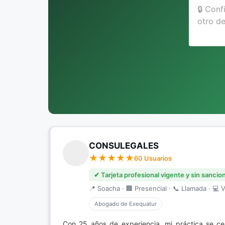
CONSULEGALES
60 Usuarios
✔ Tarjeta profesional vigente y sin sancio
📍 Soacha · 🏢 Presencial · 📞 Llamada · 💻 V
Abogado de Exequatur
Con 25 años de experiencia, mi práctica se c