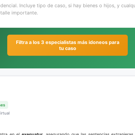
Filtra a los 3 especialistas más idoneos para
tu caso
nes
irtual
entra en el
exequatur
, asegurando que las sentencias extranjeras