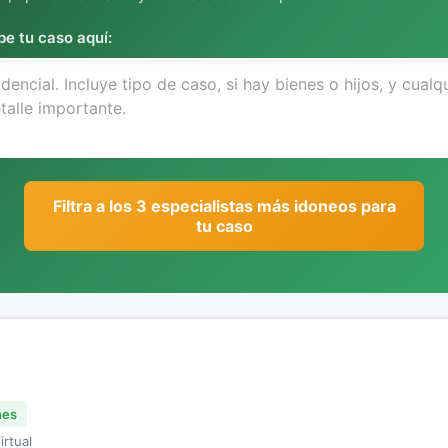
be tu caso aquí:
Filtra a los 3 especialistas más idoneos para
tu caso
nes
irtual