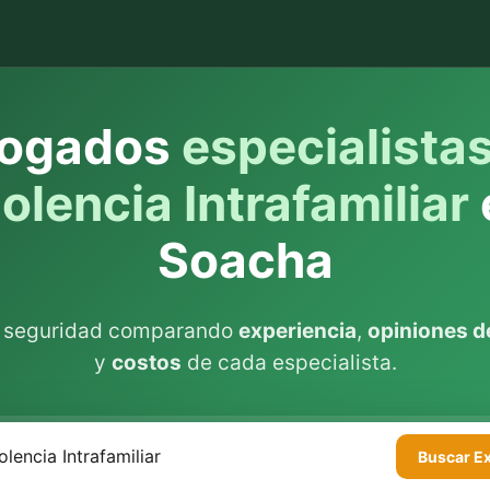
ogados
especialista
olencia Intrafamiliar
Soacha
n seguridad comparando
experiencia
,
opiniones de
y
costos
de cada especialista.
Buscar
E