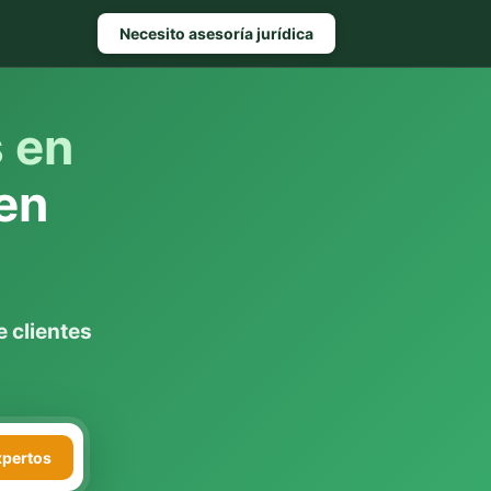
Necesito asesoría jurídica
s en
en
 clientes
xpertos