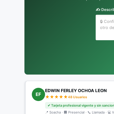
✍️ Descri
EDWIN FERLEY OCHOA LEON
EF
48 Usuarios
✔ Tarjeta profesional vigente y sin sancio
📍 Soacha · 🏢 Presencial · 📞 Llamada · 💻 V