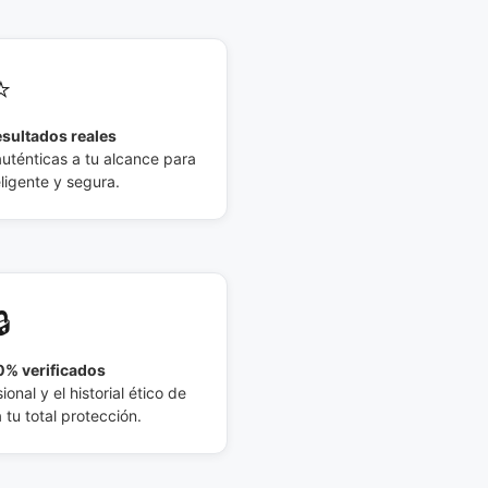
⭐
esultados reales
auténticas a tu alcance para
eligente y segura.
🔒
% verificados
ional y el historial ético de
tu total protección.