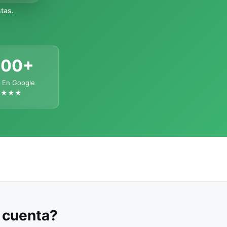
tas.
300+
 En Google
★★★★
u cuenta?