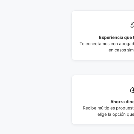
⚖
Experiencia que t
Te conectamos con abogados
en casos simi

Ahorra dine
Recibe múltiples propuesta
elige la opción qu