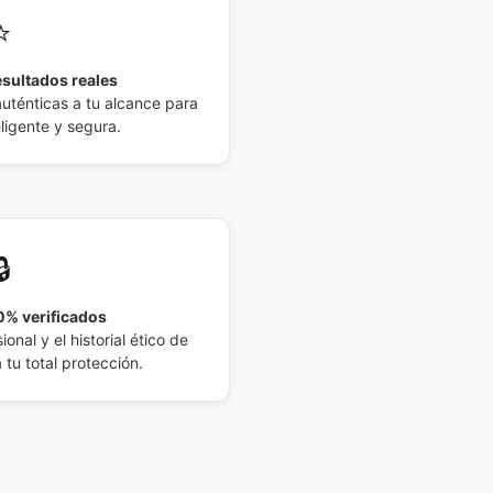
⭐
esultados reales
auténticas a tu alcance para
eligente y segura.
🔒
% verificados
ional y el historial ético de
tu total protección.