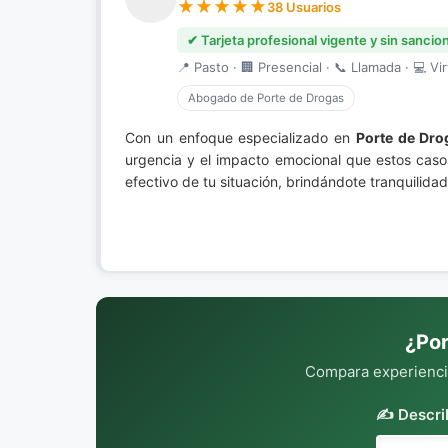
38 Usuarios
✔ Tarjeta profesional vigente y sin sancio
📍 Pasto · 🏢 Presencial · 📞 Llamada · 💻 Vir
Abogado de Porte de Drogas
Con un enfoque especializado en
Porte de Dro
urgencia y el impacto emocional que estos caso
efectivo de tu situación, brindándote tranquilida
¿Por
Compara experiencia
✍️ Descri