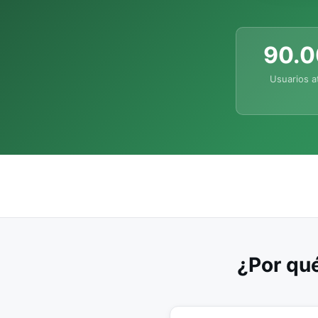
90.
Usuarios a
¿Por qué