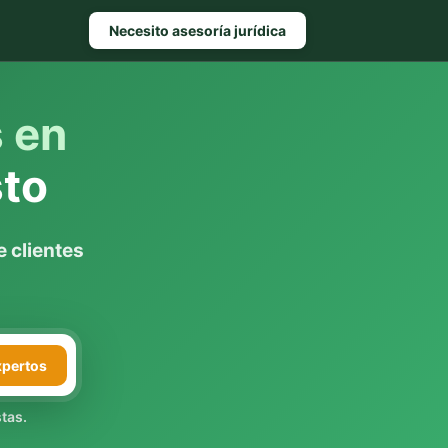
Necesito asesoría jurídica
s en
to
 clientes
xpertos
tas.