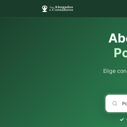
Ab
Po
Elige co