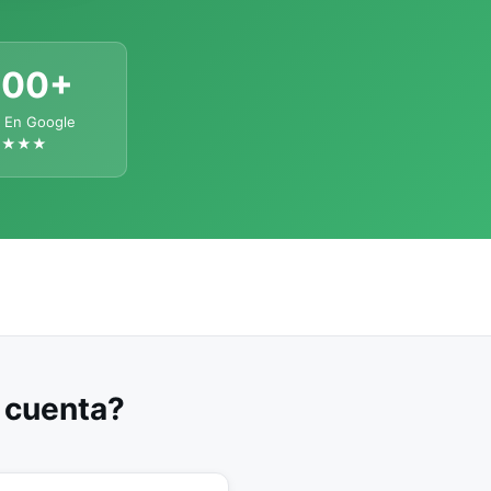
300+
 En Google
★★★★
u cuenta?