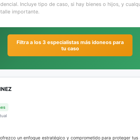
Filtra a los 3 especialistas más idoneos para
tu caso
INEZ
nes
tual
 ofrezco un enfoque estratégico y comprometido para proteger tus d