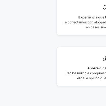
⚖
Experiencia que t
Te conectamos con abogados
en casos simi

Ahorra dine
Recibe múltiples propuesta
elige la opción qu