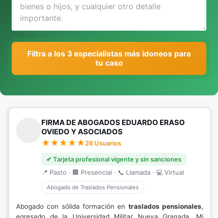
Filtra a los 3 especialistas más idoneos para
tu caso
FIRMA DE ABOGADOS EDUARDO ERASO
OVIEDO Y ASOCIADOS
26 Usuarios
✔ Tarjeta profesional vigente y sin sanciones
📍 Pasto · 🏢 Presencial · 📞 Llamada · 💻 Virtual
Abogado de Traslados Pensionales
Abogado con sólida formación en
traslados pensionales
,
egresado de la Universidad Militar Nueva Granada. Mi