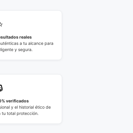
⭐
esultados reales
auténticas a tu alcance para
eligente y segura.
🔒
% verificados
ional y el historial ético de
tu total protección.