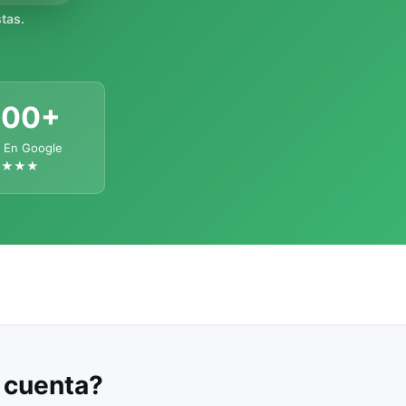
tas.
300+
 En Google
★★★★
u cuenta?