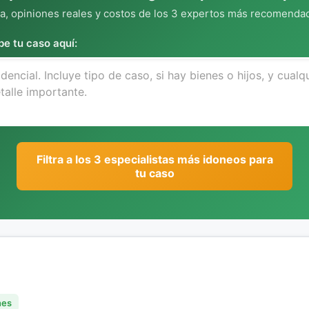
, opiniones reales y costos de los 3 expertos más recomendad
be tu caso aquí:
Filtra a los 3 especialistas más idoneos para
tu caso
nes