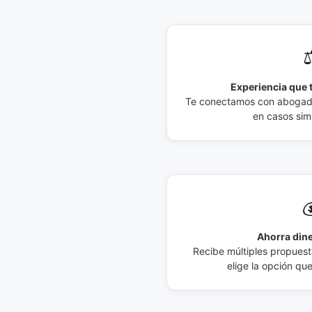
⚖
Experiencia que t
Te conectamos con abogados
en casos simi

Ahorra dine
Recibe múltiples propuesta
elige la opción qu