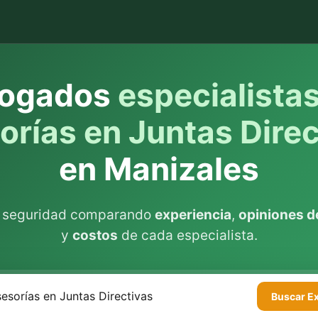
ogados
especialista
orías en Juntas Direc
en Manizales
n seguridad comparando
experiencia
,
opiniones de
y
costos
de cada especialista.
Buscar
E