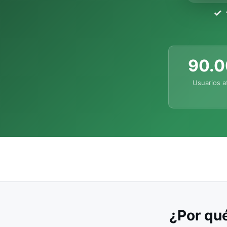
90.
Usuarios a
¿Por qué