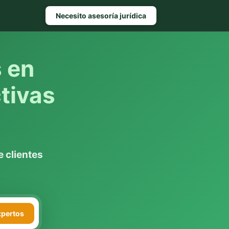
Necesito asesoría jurídica
s en
tivas
 clientes
xpertos