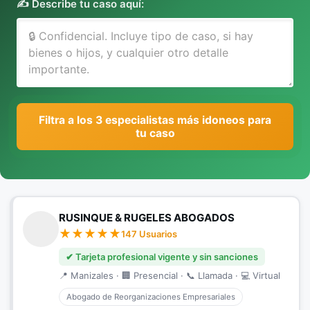
✍️ Describe tu caso aquí:
Filtra a los 3 especialistas más idoneos para
tu caso
RUSINQUE & RUGELES ABOGADOS
147 Usuarios
✔ Tarjeta profesional vigente y sin sanciones
📍 Manizales · 🏢 Presencial · 📞 Llamada · 💻 Virtual
Abogado de Reorganizaciones Empresariales