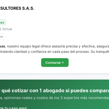
ULTORES S.A.S.
nes
 Virtual
sas
sas
, nuestro equipo legal ofrece asesoría precisa y efectiva, asegu
ndando claridad y confianza en cada paso del proceso. Su tranquili
Contactar
 qué cotizar con 1 abogado si puedes compar
, opiniones reales y costos de los 3 expertos más recomendad
be tu caso aquí: