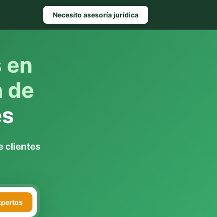
Necesito asesoría jurídica
s en
n de
es
 clientes
xpertos