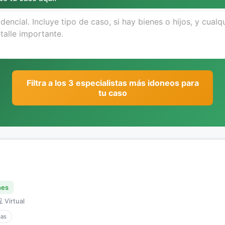
Filtra a los 3 especialistas más idoneos para
tu caso
nes
 Virtual
sas