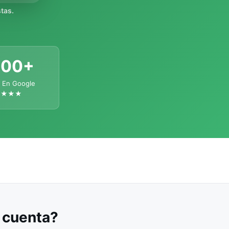
tas.
300+
 En Google
★★★★
u cuenta?