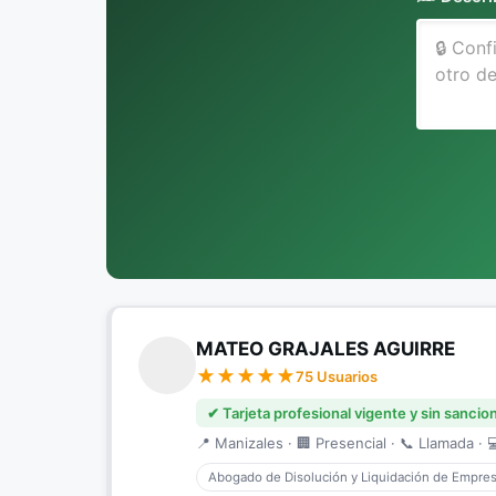
MATEO GRAJALES AGUIRRE
75 Usuarios
✔ Tarjeta profesional vigente y sin sancio
📍 Manizales · 🏢 Presencial · 📞 Llamada · 
Abogado de Disolución y Liquidación de Empre