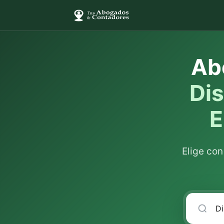
Ab
Dis
E
Elige co