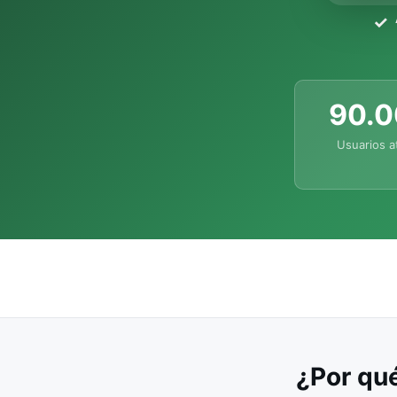
90.
Usuarios a
¿Por qué