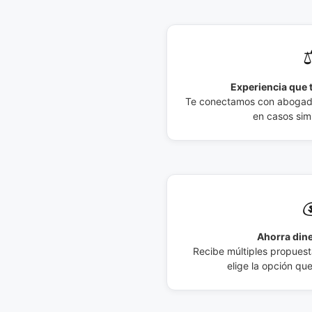
⚖
Experiencia que t
Te conectamos con abogados
en casos simi

Ahorra dine
Recibe múltiples propuesta
elige la opción qu