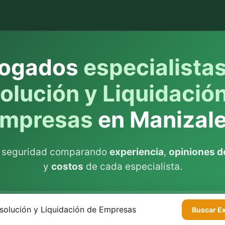
ogados
especialista
olución y Liquidació
mpresas
en Manizal
n seguridad comparando
experiencia
,
opiniones de
y
costos
de cada especialista.
Buscar
E