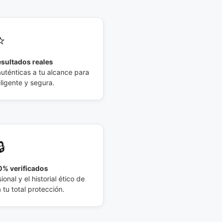
⭐
esultados reales
auténticas a tu alcance para
eligente y segura.
🔒
% verificados
ional y el historial ético de
tu total protección.