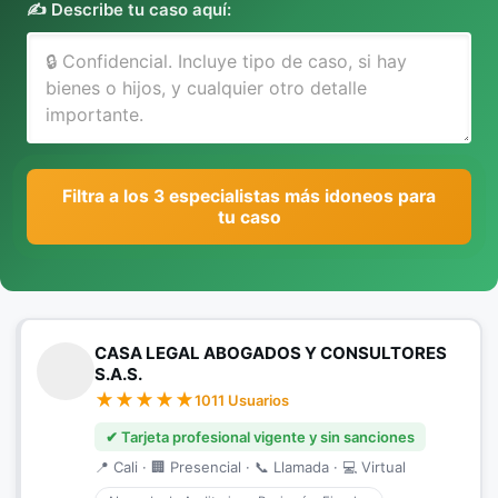
✍️ Describe tu caso aquí:
Filtra a los 3 especialistas más idoneos para
tu caso
CASA LEGAL ABOGADOS Y CONSULTORES
S.A.S.
1011 Usuarios
✔ Tarjeta profesional vigente y sin sanciones
📍 Cali · 🏢 Presencial · 📞 Llamada · 💻 Virtual