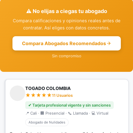
⚠️ No elijas a ciegas tu abogado
Compara calificaciones y opiniones reales antes de
contratar. Así eliges con datos concretos.
Compara Abogados Recomendados
Sin compromiso
TOGADO COLOMBIA
11 Usuarios
✔ Tarjeta profesional vigente y sin sanciones
📍 Cali · 🏢 Presencial · 📞 Llamada · 💻 Virtual
Abogado de Nulidades