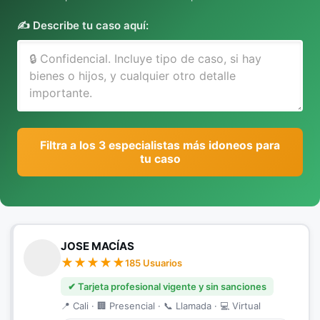
✍️ Describe tu caso aquí:
Filtra a los 3 especialistas más idoneos para
tu caso
JOSE MACÍAS
185 Usuarios
✔ Tarjeta profesional vigente y sin sanciones
📍 Cali · 🏢 Presencial · 📞 Llamada · 💻 Virtual