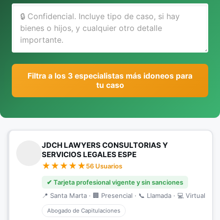
Filtra a los 3 especialistas más idoneos para
tu caso
JDCH LAWYERS CONSULTORIAS Y
SERVICIOS LEGALES ESPE
56 Usuarios
✔ Tarjeta profesional vigente y sin sanciones
📍 Santa Marta · 🏢 Presencial · 📞 Llamada · 💻 Virtual
Abogado de Capitulaciones