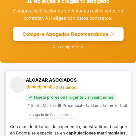
⚠️ No elijas a ciegas tu abogado
Compara calificaciones y opiniones reales antes de
contratar. Así eliges con datos concretos.
Compara Abogados Recomendados
Sin compromiso
ALCAZAR ASOCIADOS
70 Usuarios
✔ Tarjeta profesional vigente y sin sanciones
📍 Santa Marta · 🏢 Presencial · 📞 Llamada · 💻 Virtual
Abogado de Capitulaciones
Con más de 40 años de experiencia, nuestra firma boutique
en Bogotá se especializa en
capitulaciones matrimoniales
,