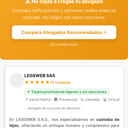
⚠️ No elijas a ciegas tu abogado
Compara calificaciones y opiniones reales antes de
contratar. Así eliges con datos concretos.
Compara Abogados Recomendados
Sin compromiso
LEGSWEB SAS
14 Usuarios
✔ Tarjeta profesional vigente y sin sanciones
📍 Santa Marta · 🏢 Presencial · 📞 Llamada · 💻 Virtual
Abogado de Custodia de Menores
En LEGISWEB S.A.S., nos especializamos en
custodia de
hijos
, ofreciendo un enfoque humano y comprensivo para