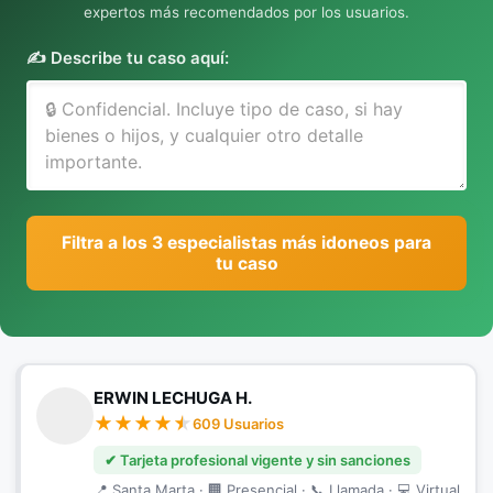
expertos más recomendados por los usuarios.
✍️ Describe tu caso aquí:
Filtra a los 3 especialistas más idoneos para
tu caso
ERWIN LECHUGA H.
609 Usuarios
✔ Tarjeta profesional vigente y sin sanciones
📍 Santa Marta · 🏢 Presencial · 📞 Llamada · 💻 Virtual