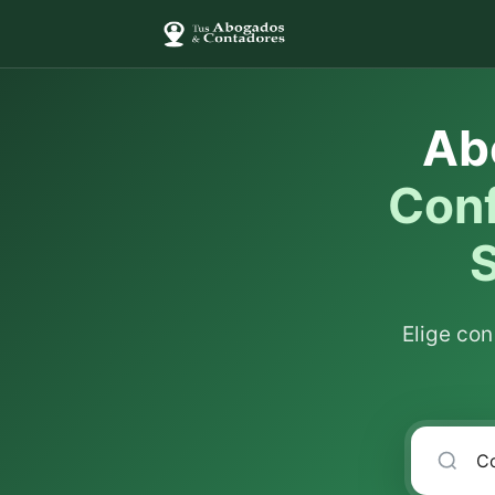
Ab
Conf
Elige co