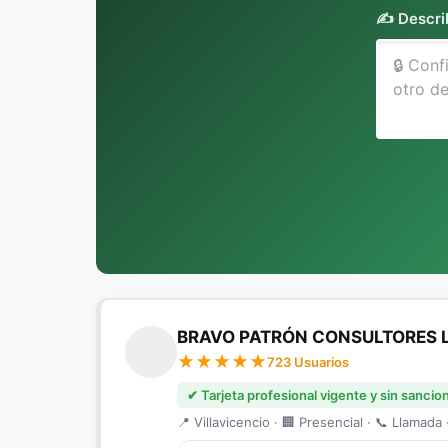
✍️ Descri
BRAVO PATRÓN CONSULTORES 
723 Usuarios
✔ Tarjeta profesional vigente y sin sancio
📍 Villavicencio · 🏢 Presencial · 📞 Llamada ·