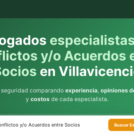
ogados
especialista
lictos y/o Acuerdos 
Socios
en Villavicenc
n seguridad comparando
experiencia
,
opiniones de
y
costos
de cada especialista.
Buscar
E