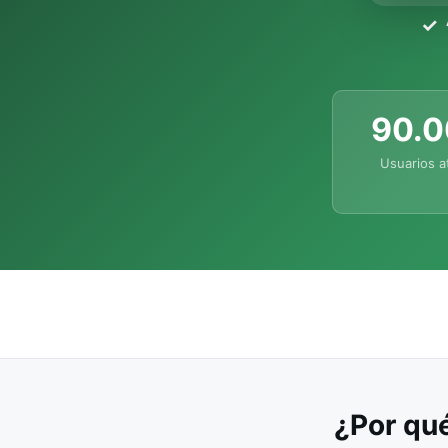
90.
Usuarios a
¿Por qué