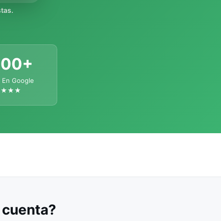
tas.
300+
 En Google
★★★★
u cuenta?