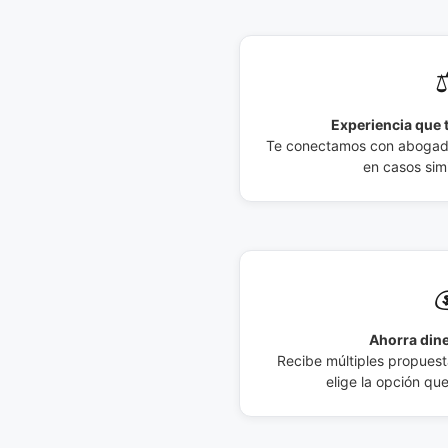
⚖
Experiencia que t
Te conectamos con abogados
en casos simi

Ahorra dine
Recibe múltiples propuesta
elige la opción qu