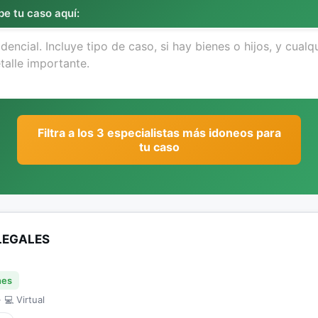
be tu caso aquí:
Filtra a los 3 especialistas más idoneos para
tu caso
LEGALES
nes
 💻 Virtual