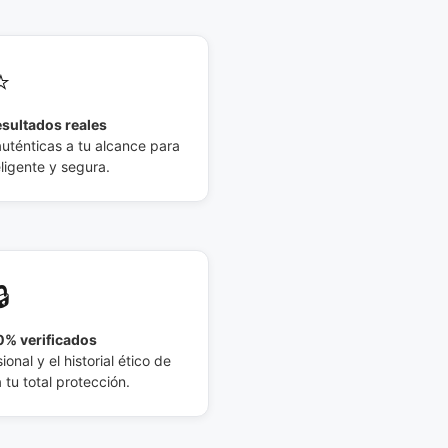
⭐
esultados reales
auténticas a tu alcance para
eligente y segura.
🔒
% verificados
ional y el historial ético de
tu total protección.