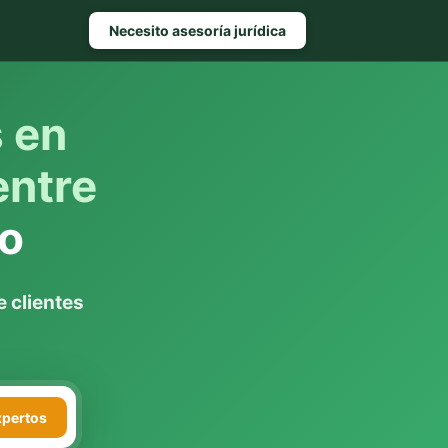
Necesito asesoría jurídica
s en
entre
io
 clientes
xpertos