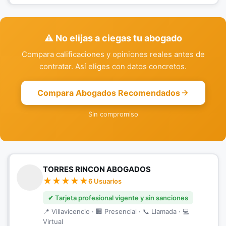
⚠️ No elijas a ciegas tu abogado
Compara calificaciones y opiniones reales antes de
contratar. Así eliges con datos concretos.
Compara Abogados Recomendados
Sin compromiso
TORRES RINCON ABOGADOS
6 Usuarios
✔ Tarjeta profesional vigente y sin sanciones
📍 Villavicencio · 🏢 Presencial · 📞 Llamada · 💻
Virtual