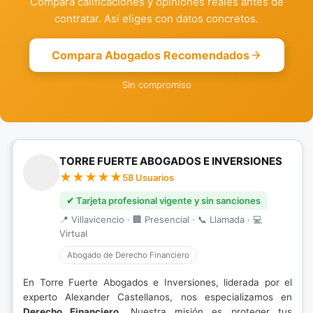
Compara calificaciones y opiniones reales antes de
contratar. Así eliges con datos concretos.
Compara Abogados Recomendados
Sin compromiso
TORRE FUERTE ABOGADOS E INVERSIONES
58 Usuarios
✔ Tarjeta profesional vigente y sin sanciones
📍 Villavicencio · 🏢 Presencial · 📞 Llamada · 💻
Virtual
Abogado de Derecho Financiero
En Torre Fuerte Abogados e Inversiones, liderada por el
experto Alexander Castellanos, nos especializamos en
Derecho Financiero
. Nuestra misión es proteger tus