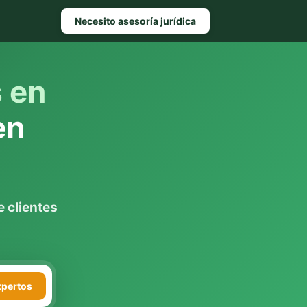
Necesito asesoría jurídica
s en
en
 clientes
xpertos