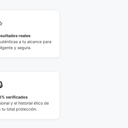
⭐
esultados reales
auténticas a tu alcance para
eligente y segura.
🔒
% verificados
ional y el historial ético de
tu total protección.