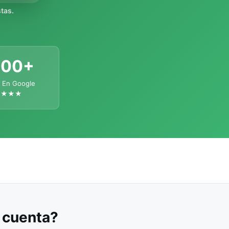
tas.
300+
 En Google
★★★★
u cuenta?