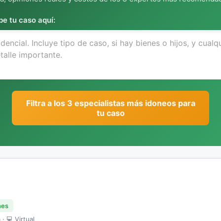
be tu caso aquí:
Filtra a los 3 especialistas más idoneos para
tu caso
nes
· 💻 Virtual