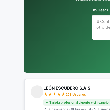
✍️ Descri
LEÓN ESCUDERO S.A.S
208 Usuarios
✔ Tarjeta profesional vigente y sin sancio
📍 Bucaramanga · 🏢 Presencial · 📞 Llamada 