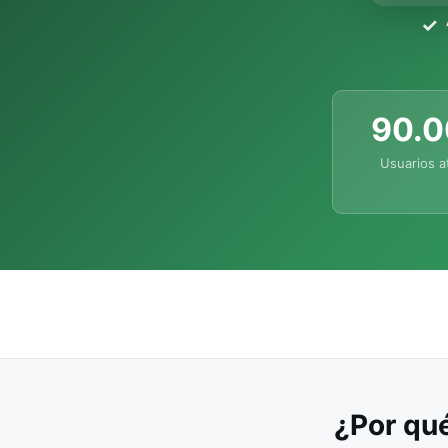
90.
Usuarios a
¿Por qué