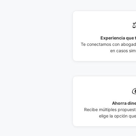
⚖
Experiencia que t
Te conectamos con abogados
en casos simi

Ahorra dine
Recibe múltiples propuesta
elige la opción qu