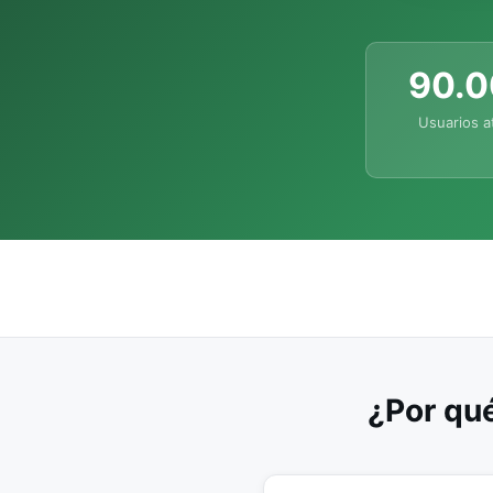
90.
Usuarios a
¿Por qué