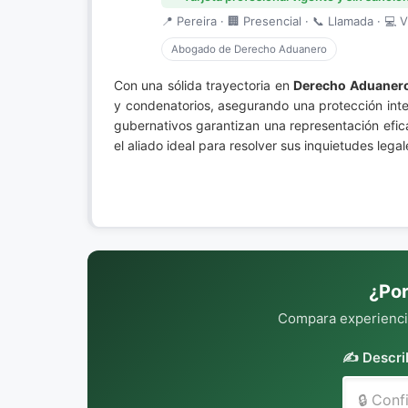
📍 Pereira · 🏢 Presencial · 📞 Llamada · 💻 V
Abogado de Derecho Aduanero
Con una sólida trayectoria en
Derecho Aduaner
y condenatorios, asegurando una protección integ
gubernativos garantizan una representación efic
el aliado ideal para resolver sus inquietudes lega
¿Por
Compara experiencia
✍️ Descri