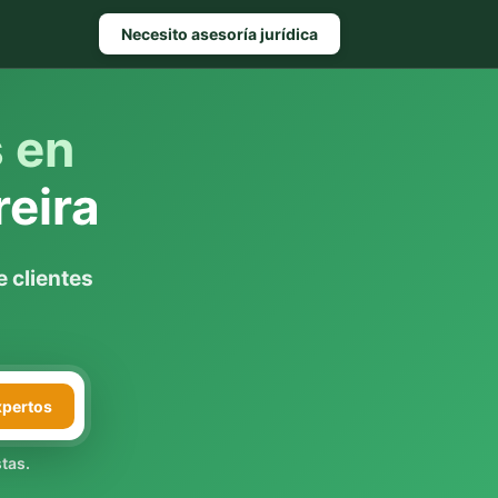
Necesito asesoría jurídica
s en
eira
 clientes
xpertos
tas.