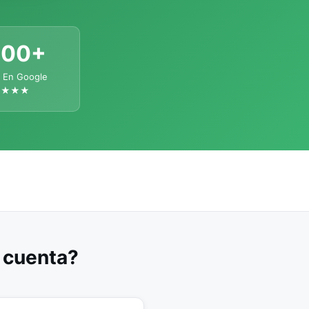
300+
 En Google
★★★★
u cuenta?