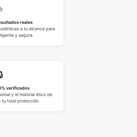
⭐
esultados reales
auténticas a tu alcance para
eligente y segura.
🔒
% verificados
ional y el historial ético de
tu total protección.