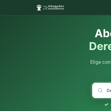
Ab
Der
Elige co