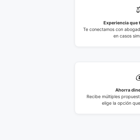
⚖
Experiencia que t
Te conectamos con abogados
en casos simi

Ahorra dine
Recibe múltiples propuesta
elige la opción qu