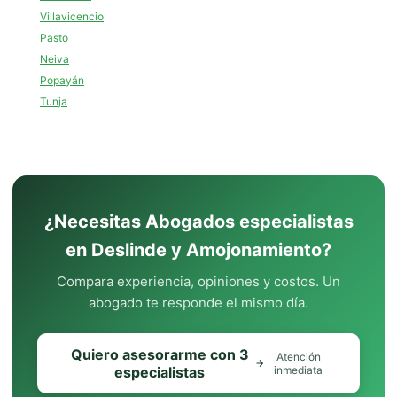
Villavicencio
Pasto
Neiva
Popayán
Tunja
¿Necesitas Abogados especialistas
en Deslinde y Amojonamiento?
Compara experiencia, opiniones y costos. Un
abogado te responde el mismo día.
Quiero asesorarme con 3
Atención
especialistas
inmediata