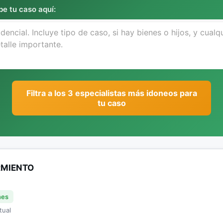
be tu caso aquí:
Filtra a los 3 especialistas más idoneos para
tu caso
RMIENTO
nes
tual