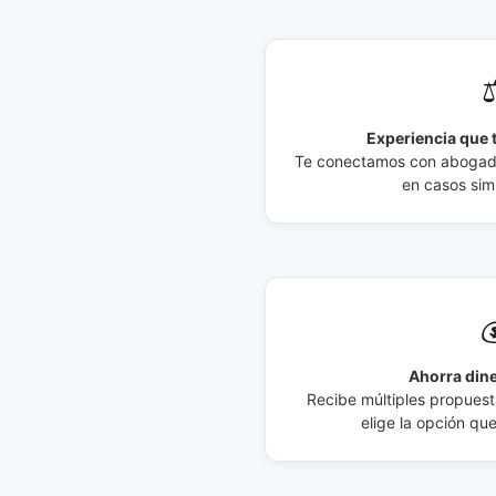
⚖
Experiencia que t
Te conectamos con abogados
en casos simi

Ahorra dine
Recibe múltiples propuesta
elige la opción qu