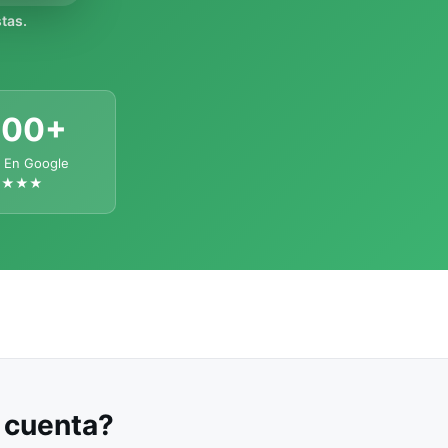
tas.
300+
 En Google
★★★★
u cuenta?