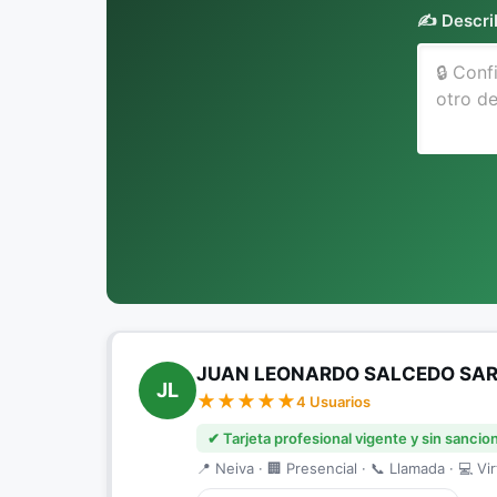
✍️ Descri
JUAN LEONARDO SALCEDO SA
JL
4 Usuarios
✔ Tarjeta profesional vigente y sin sancio
📍 Neiva · 🏢 Presencial · 📞 Llamada · 💻 Vir