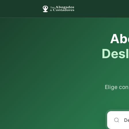
Ab
Des
Elige co