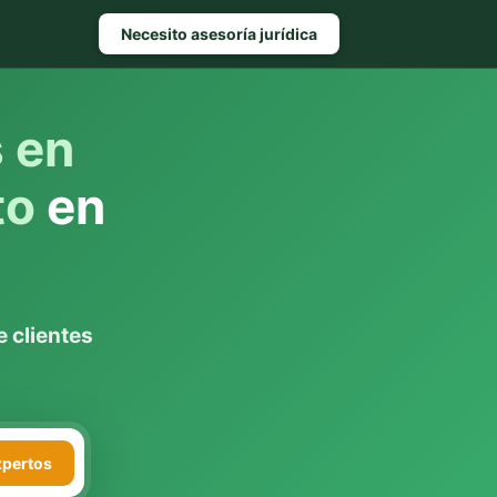
Necesito asesoría jurídica
s en
to
en
 clientes
xpertos