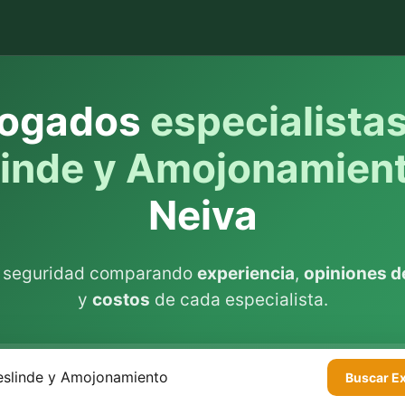
ogados
especialista
linde y Amojonamien
Neiva
n seguridad comparando
experiencia
,
opiniones de
y
costos
de cada especialista.
Buscar
E