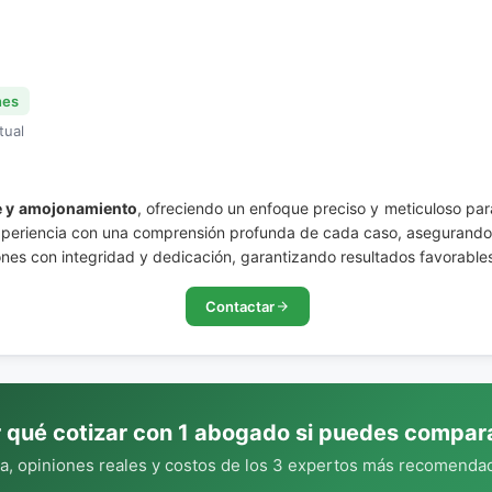
nes
tual
e y amojonamiento
, ofreciendo un enfoque preciso y meticuloso para 
xperiencia con una comprensión profunda de cada caso, asegurando 
es con integridad y dedicación, garantizando resultados favorables
Contactar
 qué cotizar con 1 abogado si puedes compar
, opiniones reales y costos de los 3 expertos más recomendad