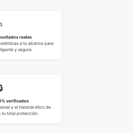
⭐
esultados reales
auténticas a tu alcance para
eligente y segura.
🔒
% verificados
ional y el historial ético de
tu total protección.