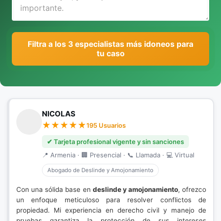
Filtra a los 3 especialistas más idoneos para
tu caso
NICOLAS
195 Usuarios
✔ Tarjeta profesional vigente y sin sanciones
📍 Armenia · 🏢 Presencial · 📞 Llamada · 💻 Virtual
Abogado de Deslinde y Amojonamiento
Con una sólida base en
deslinde y amojonamiento
, ofrezco
un enfoque meticuloso para resolver conflictos de
propiedad. Mi experiencia en derecho civil y manejo de
pruebas garantiza la protección de sus intereses