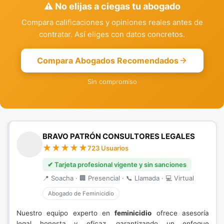
⚠️ No elijas a ciegas tu abogado
Compara calificaciones y opiniones reales antes de
contratar. Así eliges con datos concretos.
Compara Abogados Recomendados
Sin compromiso
BRAVO PATRÓN CONSULTORES LEGALES
723 Usuarios
✔ Tarjeta profesional vigente y sin sanciones
📍 Soacha · 🏢 Presencial · 📞 Llamada · 💻 Virtual
Abogado de Feminicidio
Nuestro equipo experto en
feminicidio
ofrece asesoría
legal honesta y eficaz, garantizando un enfoque