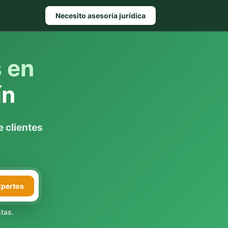
Necesito asesoría jurídica
s en
ín
 clientes
xpertos
tas.