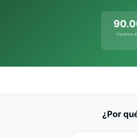
90.
Usuarios a
¿Por qué