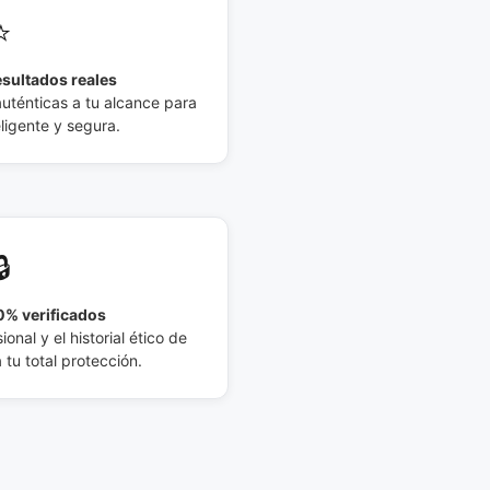
⭐
esultados reales
auténticas a tu alcance para
eligente y segura.
🔒
% verificados
ional y el historial ético de
tu total protección.