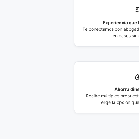
⚖
Experiencia que t
Te conectamos con abogados
en casos simi

Ahorra dine
Recibe múltiples propuesta
elige la opción qu