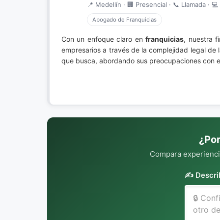
📍 Medellín · 🏢 Presencial · 📞 Llamada · 💻 
Abogado de Franquicias
Con un enfoque claro en
franquicias
, nuestra f
empresarios a través de la complejidad legal de 
que busca, abordando sus preocupaciones con emp
¿Por
Compara experiencia
✍️ Descri