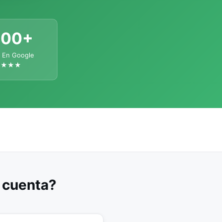
300+
 En Google
★★★★
u cuenta?