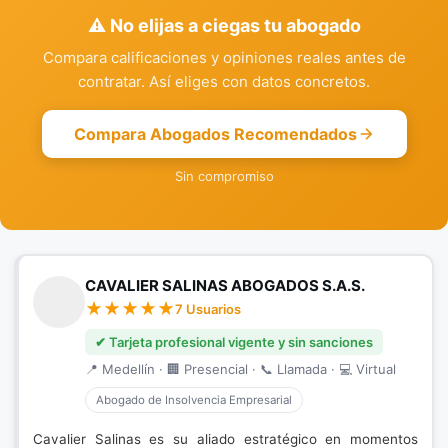
⚠️ No elijas a ciegas tu abogado
Compara calificaciones y opiniones reales antes de
contratar. Así eliges con datos concretos.
Compara Abogados Recomendados
Sin compromiso
CAVALIER SALINAS ABOGADOS S.A.S.
7 Usuarios
✔ Tarjeta profesional vigente y sin sanciones
📍 Medellín · 🏢 Presencial · 📞 Llamada · 💻 Virtual
Abogado de Insolvencia Empresarial
Cavalier Salinas es su aliado estratégico en momentos