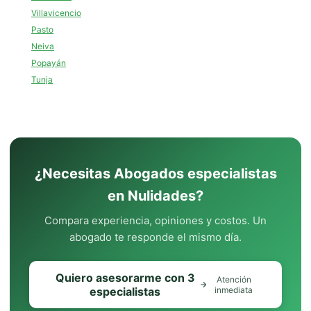
Villavicencio
Pasto
Neiva
Popayán
Tunja
¿Necesitas Abogados especialistas
en Nulidades?
Compara experiencia, opiniones y costos. Un
abogado te responde el mismo día.
Quiero asesorarme con 3
Atención
especialistas
inmediata